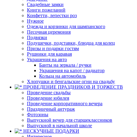
Свадебные замки
Книги пожеланий
Конфетти, лепестки роз
Нужное
Одежда и корзинки для шампанского
Песочная церемония
Подвязки
Подушечки, подставки, блюдца для колец
Призы и подарки гостям
Рушники для каравая
Украшения на авто
Банты на зеркала / ручки
Украшения на капот / радиатор
Кольца на автомобиль
Хлопушки и бенгальские огни на свадьбу
ПРОВЕДЕНИЕ ПРАЗДНИКОВ И ТОРЖЕСТВ
Проведение свадьбы
Проведение юбилея
Проведение корпоративного вечера
Праздничный антураж
Фотозоны
Выпускной вечер для старшеклассников
Выпускной в начальной школе
НЕСКУЧНЫЕ ПОДАРКИ
Интересное