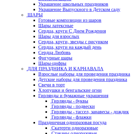
Украшение школьных праздников
Украшение Выпускного в Детском саду
ШАРЫ
Готовые композиции из шаров
Шары латексные
Сердца, круги С Днем Рождения
Шары для взрослых
Сердца, круги, звезды с рисунком
Сердца, круги на каждый день
Сердца Любовь
Фигурные шары
Шары-цифры
ДЛЯ ПРАЗДНИКА И КАРНАВАЛА
Взрослые наборы для проведения праздника
Детские наборы для проведения праздника
Свечи в торт
Хлопушки и бенгальские огни
Гирлянды и бумажные украшения
Гирлянды - буквы
Гирлянды - подвески
Гирлянды - тассел, занавесы - дождик
Гирлянды - флажки
Праздничная одноразовая посуда
Скатерти одноразовые
Стаканы одноразовые