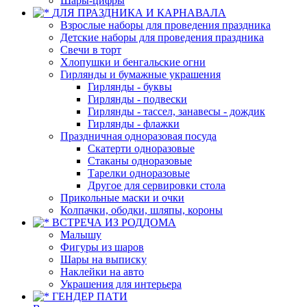
Шары-цифры
ДЛЯ ПРАЗДНИКА И КАРНАВАЛА
Взрослые наборы для проведения праздника
Детские наборы для проведения праздника
Свечи в торт
Хлопушки и бенгальские огни
Гирлянды и бумажные украшения
Гирлянды - буквы
Гирлянды - подвески
Гирлянды - тассел, занавесы - дождик
Гирлянды - флажки
Праздничная одноразовая посуда
Скатерти одноразовые
Стаканы одноразовые
Тарелки одноразовые
Другое для сервировки стола
Прикольные маски и очки
Колпачки, ободки, шляпы, короны
ВСТРЕЧА ИЗ РОДДОМА
Малышу
Фигуры из шаров
Шары на выписку
Наклейки на авто
Украшения для интерьера
ГЕНДЕР ПАТИ