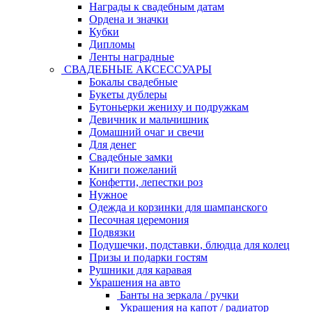
Награды к свадебным датам
Ордена и значки
Кубки
Дипломы
Ленты наградные
СВАДЕБНЫЕ АКСЕССУАРЫ
Бокалы свадебные
Букеты дублеры
Бутоньерки жениху и подружкам
Девичник и мальчишник
Домашний очаг и свечи
Для денег
Свадебные замки
Книги пожеланий
Конфетти, лепестки роз
Нужное
Одежда и корзинки для шампанского
Песочная церемония
Подвязки
Подушечки, подставки, блюдца для колец
Призы и подарки гостям
Рушники для каравая
Украшения на авто
Банты на зеркала / ручки
Украшения на капот / радиатор