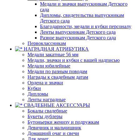
Медали и значки выпускникам Детского
сада
Дипломы, свидетельства выпускникам
Детского сада
Благодарности, медали и кубки персоналу
Ленты выпускникам Детского сада
Разное выпускникам Детского сада
Первоклассникам
НАГРАДНАЯ АТРИБУТИКА
Медали закатные 56 мм
Медали, значки и кубки с вашей надписью
Медали юбилейные
Медали по разным поводам
Награды к свадебным датам
Ордена и значки
Кубки
Дипломы
Ленты наградные
СВАДЕБНЫЕ АКСЕССУАРЫ
Бокалы свадебные
Букеты дублеры
Бутоньерки жениху и подружкам
Девичник и мальчишник
Домашний очаг и свечи
Для денег