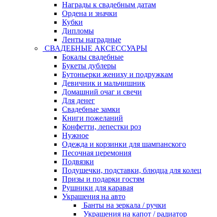
Награды к свадебным датам
Ордена и значки
Кубки
Дипломы
Ленты наградные
СВАДЕБНЫЕ АКСЕССУАРЫ
Бокалы свадебные
Букеты дублеры
Бутоньерки жениху и подружкам
Девичник и мальчишник
Домашний очаг и свечи
Для денег
Свадебные замки
Книги пожеланий
Конфетти, лепестки роз
Нужное
Одежда и корзинки для шампанского
Песочная церемония
Подвязки
Подушечки, подставки, блюдца для колец
Призы и подарки гостям
Рушники для каравая
Украшения на авто
Банты на зеркала / ручки
Украшения на капот / радиатор