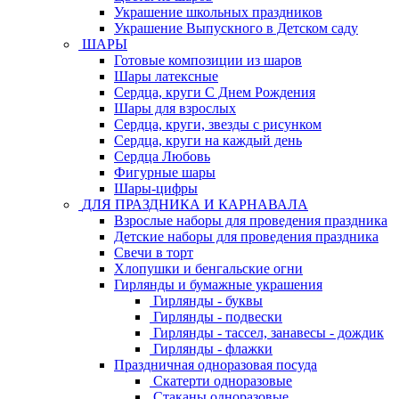
Украшение школьных праздников
Украшение Выпускного в Детском саду
ШАРЫ
Готовые композиции из шаров
Шары латексные
Сердца, круги С Днем Рождения
Шары для взрослых
Сердца, круги, звезды с рисунком
Сердца, круги на каждый день
Сердца Любовь
Фигурные шары
Шары-цифры
ДЛЯ ПРАЗДНИКА И КАРНАВАЛА
Взрослые наборы для проведения праздника
Детские наборы для проведения праздника
Свечи в торт
Хлопушки и бенгальские огни
Гирлянды и бумажные украшения
Гирлянды - буквы
Гирлянды - подвески
Гирлянды - тассел, занавесы - дождик
Гирлянды - флажки
Праздничная одноразовая посуда
Скатерти одноразовые
Стаканы одноразовые