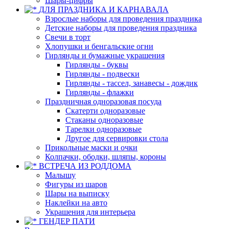
Шары-цифры
ДЛЯ ПРАЗДНИКА И КАРНАВАЛА
Взрослые наборы для проведения праздника
Детские наборы для проведения праздника
Свечи в торт
Хлопушки и бенгальские огни
Гирлянды и бумажные украшения
Гирлянды - буквы
Гирлянды - подвески
Гирлянды - тассел, занавесы - дождик
Гирлянды - флажки
Праздничная одноразовая посуда
Скатерти одноразовые
Стаканы одноразовые
Тарелки одноразовые
Другое для сервировки стола
Прикольные маски и очки
Колпачки, ободки, шляпы, короны
ВСТРЕЧА ИЗ РОДДОМА
Малышу
Фигуры из шаров
Шары на выписку
Наклейки на авто
Украшения для интерьера
ГЕНДЕР ПАТИ