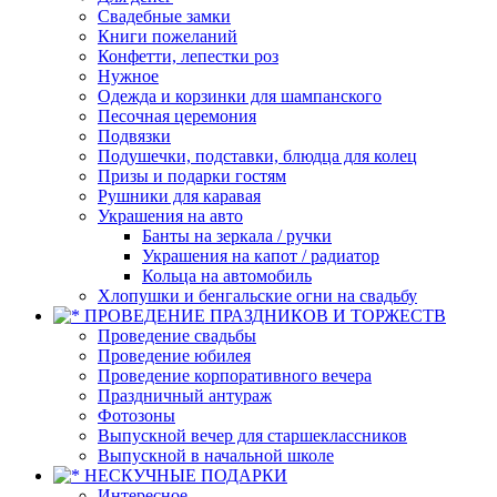
Свадебные замки
Книги пожеланий
Конфетти, лепестки роз
Нужное
Одежда и корзинки для шампанского
Песочная церемония
Подвязки
Подушечки, подставки, блюдца для колец
Призы и подарки гостям
Рушники для каравая
Украшения на авто
Банты на зеркала / ручки
Украшения на капот / радиатор
Кольца на автомобиль
Хлопушки и бенгальские огни на свадьбу
ПРОВЕДЕНИЕ ПРАЗДНИКОВ И ТОРЖЕСТВ
Проведение свадьбы
Проведение юбилея
Проведение корпоративного вечера
Праздничный антураж
Фотозоны
Выпускной вечер для старшеклассников
Выпускной в начальной школе
НЕСКУЧНЫЕ ПОДАРКИ
Интересное