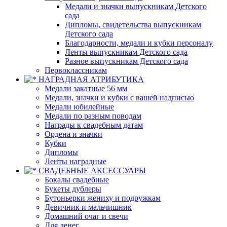
Медали и значки выпускникам Детского
сада
Дипломы, свидетельства выпускникам
Детского сада
Благодарности, медали и кубки персоналу
Ленты выпускникам Детского сада
Разное выпускникам Детского сада
Первоклассникам
НАГРАДНАЯ АТРИБУТИКА
Медали закатные 56 мм
Медали, значки и кубки с вашей надписью
Медали юбилейные
Медали по разным поводам
Награды к свадебным датам
Ордена и значки
Кубки
Дипломы
Ленты наградные
СВАДЕБНЫЕ АКСЕССУАРЫ
Бокалы свадебные
Букеты дублеры
Бутоньерки жениху и подружкам
Девичник и мальчишник
Домашний очаг и свечи
Для денег