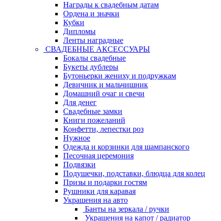
Награды к свадебным датам
Ордена и значки
Кубки
Дипломы
Ленты наградные
СВАДЕБНЫЕ АКСЕССУАРЫ
Бокалы свадебные
Букеты дублеры
Бутоньерки жениху и подружкам
Девичник и мальчишник
Домашний очаг и свечи
Для денег
Свадебные замки
Книги пожеланий
Конфетти, лепестки роз
Нужное
Одежда и корзинки для шампанского
Песочная церемония
Подвязки
Подушечки, подставки, блюдца для колец
Призы и подарки гостям
Рушники для каравая
Украшения на авто
Банты на зеркала / ручки
Украшения на капот / радиатор