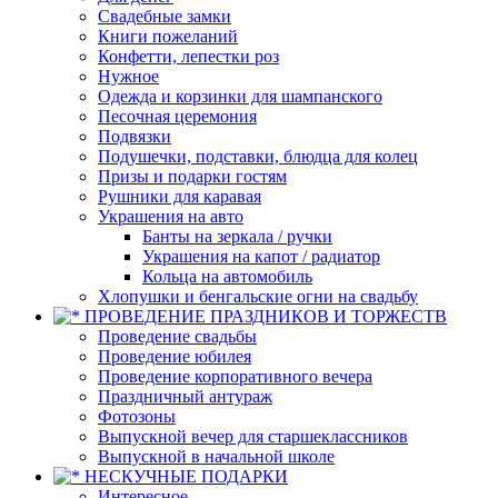
Свадебные замки
Книги пожеланий
Конфетти, лепестки роз
Нужное
Одежда и корзинки для шампанского
Песочная церемония
Подвязки
Подушечки, подставки, блюдца для колец
Призы и подарки гостям
Рушники для каравая
Украшения на авто
Банты на зеркала / ручки
Украшения на капот / радиатор
Кольца на автомобиль
Хлопушки и бенгальские огни на свадьбу
ПРОВЕДЕНИЕ ПРАЗДНИКОВ И ТОРЖЕСТВ
Проведение свадьбы
Проведение юбилея
Проведение корпоративного вечера
Праздничный антураж
Фотозоны
Выпускной вечер для старшеклассников
Выпускной в начальной школе
НЕСКУЧНЫЕ ПОДАРКИ
Интересное