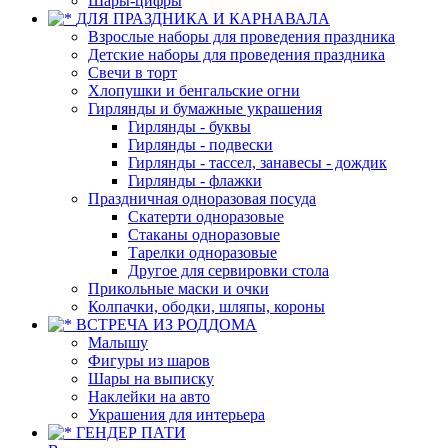
Шары-цифры
ДЛЯ ПРАЗДНИКА И КАРНАВАЛА
Взрослые наборы для проведения праздника
Детские наборы для проведения праздника
Свечи в торт
Хлопушки и бенгальские огни
Гирлянды и бумажные украшения
Гирлянды - буквы
Гирлянды - подвески
Гирлянды - тассел, занавесы - дождик
Гирлянды - флажки
Праздничная одноразовая посуда
Скатерти одноразовые
Стаканы одноразовые
Тарелки одноразовые
Другое для сервировки стола
Прикольные маски и очки
Колпачки, ободки, шляпы, короны
ВСТРЕЧА ИЗ РОДДОМА
Малышу
Фигуры из шаров
Шары на выписку
Наклейки на авто
Украшения для интерьера
ГЕНДЕР ПАТИ