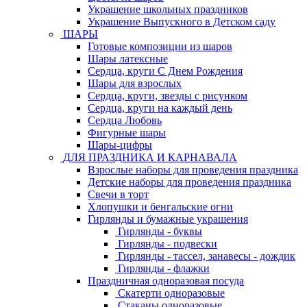
Украшение школьных праздников
Украшение Выпускного в Детском саду
ШАРЫ
Готовые композиции из шаров
Шары латексные
Сердца, круги С Днем Рождения
Шары для взрослых
Сердца, круги, звезды с рисунком
Сердца, круги на каждый день
Сердца Любовь
Фигурные шары
Шары-цифры
ДЛЯ ПРАЗДНИКА И КАРНАВАЛА
Взрослые наборы для проведения праздника
Детские наборы для проведения праздника
Свечи в торт
Хлопушки и бенгальские огни
Гирлянды и бумажные украшения
Гирлянды - буквы
Гирлянды - подвески
Гирлянды - тассел, занавесы - дождик
Гирлянды - флажки
Праздничная одноразовая посуда
Скатерти одноразовые
Стаканы одноразовые