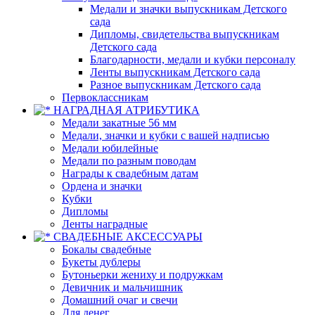
Медали и значки выпускникам Детского
сада
Дипломы, свидетельства выпускникам
Детского сада
Благодарности, медали и кубки персоналу
Ленты выпускникам Детского сада
Разное выпускникам Детского сада
Первоклассникам
НАГРАДНАЯ АТРИБУТИКА
Медали закатные 56 мм
Медали, значки и кубки с вашей надписью
Медали юбилейные
Медали по разным поводам
Награды к свадебным датам
Ордена и значки
Кубки
Дипломы
Ленты наградные
СВАДЕБНЫЕ АКСЕССУАРЫ
Бокалы свадебные
Букеты дублеры
Бутоньерки жениху и подружкам
Девичник и мальчишник
Домашний очаг и свечи
Для денег