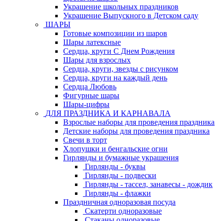
Украшение школьных праздников
Украшение Выпускного в Детском саду
ШАРЫ
Готовые композиции из шаров
Шары латексные
Сердца, круги С Днем Рождения
Шары для взрослых
Сердца, круги, звезды с рисунком
Сердца, круги на каждый день
Сердца Любовь
Фигурные шары
Шары-цифры
ДЛЯ ПРАЗДНИКА И КАРНАВАЛА
Взрослые наборы для проведения праздника
Детские наборы для проведения праздника
Свечи в торт
Хлопушки и бенгальские огни
Гирлянды и бумажные украшения
Гирлянды - буквы
Гирлянды - подвески
Гирлянды - тассел, занавесы - дождик
Гирлянды - флажки
Праздничная одноразовая посуда
Скатерти одноразовые
Стаканы одноразовые