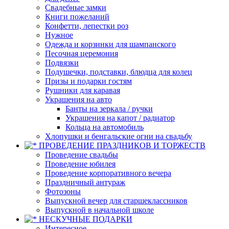
Свадебные замки
Книги пожеланий
Конфетти, лепестки роз
Нужное
Одежда и корзинки для шампанского
Песочная церемония
Подвязки
Подушечки, подставки, блюдца для колец
Призы и подарки гостям
Рушники для каравая
Украшения на авто
Банты на зеркала / ручки
Украшения на капот / радиатор
Кольца на автомобиль
Хлопушки и бенгальские огни на свадьбу
ПРОВЕДЕНИЕ ПРАЗДНИКОВ И ТОРЖЕСТВ
Проведение свадьбы
Проведение юбилея
Проведение корпоративного вечера
Праздничный антураж
Фотозоны
Выпускной вечер для старшеклассников
Выпускной в начальной школе
НЕСКУЧНЫЕ ПОДАРКИ
Интересное