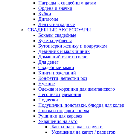
Награды к свадебным датам
Ордена и значки
Кубки
Дипломы
Ленты наградные
СВАДЕБНЫЕ АКСЕССУАРЫ
Бокалы свадебные
Букеты дублеры
Бутоньерки жениху и подружкам
Девичник и мальчишник
Домашний очаг и свечи
Для денег
Свадебные замки
Книги пожеланий
Конфетти, лепестки роз
Нужное
Одежда и корзинки для шампанского
Песочная церемония
Подвязки
Подушечки, подставки, блюдца для колец
Призы и подарки гостям
Рушники для каравая
Украшения на авто
Банты на зеркала / ручки
Украшения на капот / радиатор