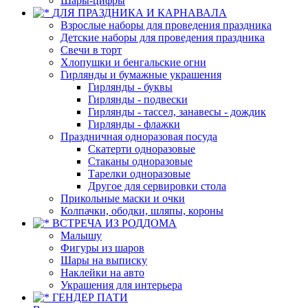
Шары-цифры
ДЛЯ ПРАЗДНИКА И КАРНАВАЛА
Взрослые наборы для проведения праздника
Детские наборы для проведения праздника
Свечи в торт
Хлопушки и бенгальские огни
Гирлянды и бумажные украшения
Гирлянды - буквы
Гирлянды - подвески
Гирлянды - тассел, занавесы - дождик
Гирлянды - флажки
Праздничная одноразовая посуда
Скатерти одноразовые
Стаканы одноразовые
Тарелки одноразовые
Другое для сервировки стола
Прикольные маски и очки
Колпачки, ободки, шляпы, короны
ВСТРЕЧА ИЗ РОДДОМА
Малышу
Фигуры из шаров
Шары на выписку
Наклейки на авто
Украшения для интерьера
ГЕНДЕР ПАТИ