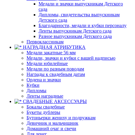
Медали и значки выпускникам Детского
сада
Дипломы, свидетельства выпускникам
Детского сада
Благодарности, медали и кубки персоналу
Ленты выпускникам Детского сада
Разное выпускникам Детского сада
Первоклассникам
НАГРАДНАЯ АТРИБУТИКА
Медали закатные 56 мм
Медали, значки и кубки с вашей надписью
Медали юбилейные
Медали по разным поводам
Награды к свадебным датам
Ордена и значки
Кубки
Дипломы
Ленты наградные
СВАДЕБНЫЕ АКСЕССУАРЫ
Бокалы свадебные
Букеты дублеры
Бутоньерки жениху и подружкам
Девичник и мальчишник
Домашний очаг и свечи
Для денег