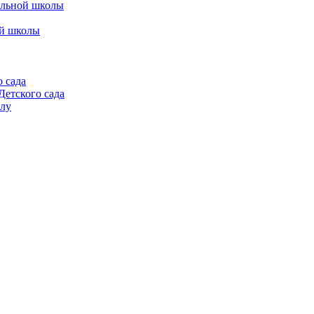
альной школы
ой школы
 сада
етского сада
алу