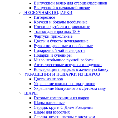
Выпускной вечер для старшеклассников
Выпускной в начальной школе
НЕСКУЧНЫЕ ПОДАРКИ
Интересное
Кружки и бокалы необычные
Носки и футболки прикольные
Только для взрослых 18 +
Фартуки прикольные
Цветы и букеты неувядающие
Ручки подарочные и необычные
Подарочный чай и сладости
Подарки и сувениры
Мыло необычное ручной работы
Антистрессовые игрушки и подушки
Консервация подарков в железную банку
УКРАШЕНИЯ И ПОДАРКИ ИЗ ШАРОВ
Цветы из шаров
Украшение школьных праздников
Украшение Выпускного в Детском саду
ШАРЫ
Готовые композиции из шаров
Шары латексные
Сердца, круги С Днем Рождения
Шары для взрослых
Сердца, круги, звезды с рисунком