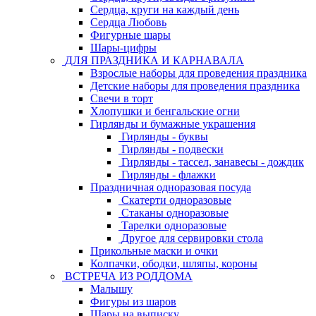
Сердца, круги на каждый день
Сердца Любовь
Фигурные шары
Шары-цифры
ДЛЯ ПРАЗДНИКА И КАРНАВАЛА
Взрослые наборы для проведения праздника
Детские наборы для проведения праздника
Свечи в торт
Хлопушки и бенгальские огни
Гирлянды и бумажные украшения
Гирлянды - буквы
Гирлянды - подвески
Гирлянды - тассел, занавесы - дождик
Гирлянды - флажки
Праздничная одноразовая посуда
Скатерти одноразовые
Стаканы одноразовые
Тарелки одноразовые
Другое для сервировки стола
Прикольные маски и очки
Колпачки, ободки, шляпы, короны
ВСТРЕЧА ИЗ РОДДОМА
Малышу
Фигуры из шаров
Шары на выписку