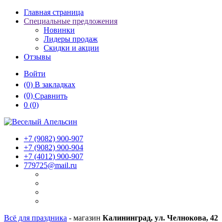
Главная страница
Специальные предложения
Новинки
Лидеры продаж
Скидки и акции
Отзывы
Войти
(0)
В закладках
(0)
Сравнить
0
(0)
+7 (9082)
900-907
+7 (9082)
900-904
+7 (4012)
900-907
779725@mail.ru
Всё для праздника
- магазин
Калининград, ул. Челнокова, 42