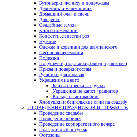
Бутоньерки жениху и подружкам
Девичник и мальчишник
Домашний очаг и свечи
Для денег
Свадебные замки
Книги пожеланий
Конфетти, лепестки роз
Нужное
Одежда и корзинки для шампанского
Песочная церемония
Подвязки
Подушечки, подставки, блюдца для колец
Призы и подарки гостям
Рушники для каравая
Украшения на авто
Банты на зеркала / ручки
Украшения на капот / радиатор
Кольца на автомобиль
Хлопушки и бенгальские огни на свадьбу
ПРОВЕДЕНИЕ ПРАЗДНИКОВ И ТОРЖЕСТВ
Проведение свадьбы
Проведение юбилея
Проведение корпоративного вечера
Праздничный антураж
Фотозоны