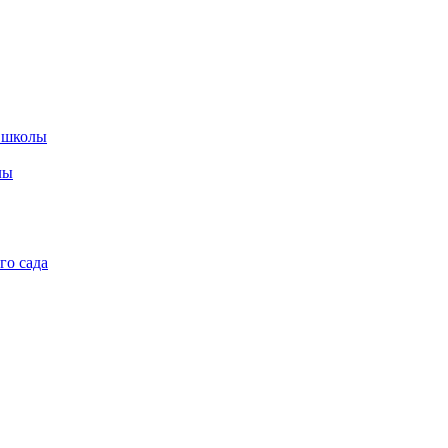
 школы
лы
го сада