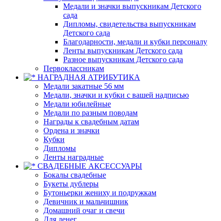
Медали и значки выпускникам Детского
сада
Дипломы, свидетельства выпускникам
Детского сада
Благодарности, медали и кубки персоналу
Ленты выпускникам Детского сада
Разное выпускникам Детского сада
Первоклассникам
НАГРАДНАЯ АТРИБУТИКА
Медали закатные 56 мм
Медали, значки и кубки с вашей надписью
Медали юбилейные
Медали по разным поводам
Награды к свадебным датам
Ордена и значки
Кубки
Дипломы
Ленты наградные
СВАДЕБНЫЕ АКСЕССУАРЫ
Бокалы свадебные
Букеты дублеры
Бутоньерки жениху и подружкам
Девичник и мальчишник
Домашний очаг и свечи
Для денег