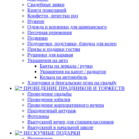
Свадебные замки
Книги пожеланий
Конфетти, лепестки роз
Нужное
Одежда и корзинки для шампанского
Песочная церемония
Подвязки
Подушечки, подставки, блюдца для колец
Призы и подарки гостям
Рушники для каравая
Украшения на авто
Банты на зеркала / ручки
Украшения на капот / радиатор
Кольца на автомобиль
Хлопушки и бенгальские огни на свадьбу
ПРОВЕДЕНИЕ ПРАЗДНИКОВ И ТОРЖЕСТВ
Проведение свадьбы
Проведение юбилея
Проведение корпоративного вечера
Праздничный антураж
Фотозоны
Выпускной вечер для старшеклассников
Выпускной в начальной школе
НЕСКУЧНЫЕ ПОДАРКИ
Интересное