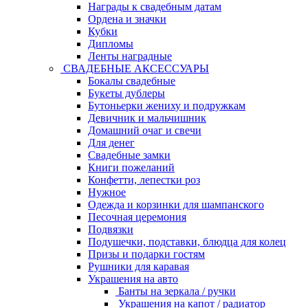
Награды к свадебным датам
Ордена и значки
Кубки
Дипломы
Ленты наградные
СВАДЕБНЫЕ АКСЕССУАРЫ
Бокалы свадебные
Букеты дублеры
Бутоньерки жениху и подружкам
Девичник и мальчишник
Домашний очаг и свечи
Для денег
Свадебные замки
Книги пожеланий
Конфетти, лепестки роз
Нужное
Одежда и корзинки для шампанского
Песочная церемония
Подвязки
Подушечки, подставки, блюдца для колец
Призы и подарки гостям
Рушники для каравая
Украшения на авто
Банты на зеркала / ручки
Украшения на капот / радиатор