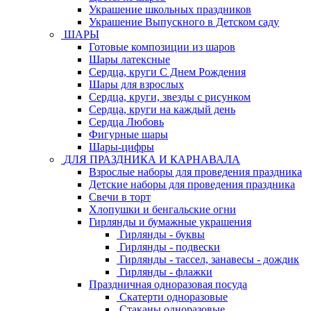
Украшение школьных праздников
Украшение Выпускного в Детском саду
ШАРЫ
Готовые композиции из шаров
Шары латексные
Сердца, круги С Днем Рождения
Шары для взрослых
Сердца, круги, звезды с рисунком
Сердца, круги на каждый день
Сердца Любовь
Фигурные шары
Шары-цифры
ДЛЯ ПРАЗДНИКА И КАРНАВАЛА
Взрослые наборы для проведения праздника
Детские наборы для проведения праздника
Свечи в торт
Хлопушки и бенгальские огни
Гирлянды и бумажные украшения
Гирлянды - буквы
Гирлянды - подвески
Гирлянды - тассел, занавесы - дождик
Гирлянды - флажки
Праздничная одноразовая посуда
Скатерти одноразовые
Стаканы одноразовые