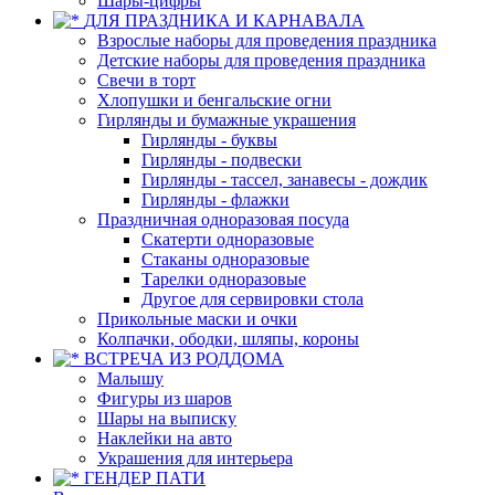
Шары-цифры
ДЛЯ ПРАЗДНИКА И КАРНАВАЛА
Взрослые наборы для проведения праздника
Детские наборы для проведения праздника
Свечи в торт
Хлопушки и бенгальские огни
Гирлянды и бумажные украшения
Гирлянды - буквы
Гирлянды - подвески
Гирлянды - тассел, занавесы - дождик
Гирлянды - флажки
Праздничная одноразовая посуда
Скатерти одноразовые
Стаканы одноразовые
Тарелки одноразовые
Другое для сервировки стола
Прикольные маски и очки
Колпачки, ободки, шляпы, короны
ВСТРЕЧА ИЗ РОДДОМА
Малышу
Фигуры из шаров
Шары на выписку
Наклейки на авто
Украшения для интерьера
ГЕНДЕР ПАТИ