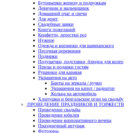
Бутоньерки жениху и подружкам
Девичник и мальчишник
Домашний очаг и свечи
Для денег
Свадебные замки
Книги пожеланий
Конфетти, лепестки роз
Нужное
Одежда и корзинки для шампанского
Песочная церемония
Подвязки
Подушечки, подставки, блюдца для колец
Призы и подарки гостям
Рушники для каравая
Украшения на авто
Банты на зеркала / ручки
Украшения на капот / радиатор
Кольца на автомобиль
Хлопушки и бенгальские огни на свадьбу
ПРОВЕДЕНИЕ ПРАЗДНИКОВ И ТОРЖЕСТВ
Проведение свадьбы
Проведение юбилея
Проведение корпоративного вечера
Праздничный антураж
Фотозоны