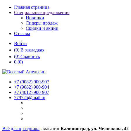
Главная страница
Специальные предложения
Новинки
Лидеры продаж
Скидки и акции
Отзывы
Войти
(0)
В закладках
(0)
Сравнить
0
(0)
+7 (9082)
900-907
+7 (9082)
900-904
+7 (4012)
900-907
779725@mail.ru
Всё для праздника
- магазин
Калининград, ул. Челнокова, 42