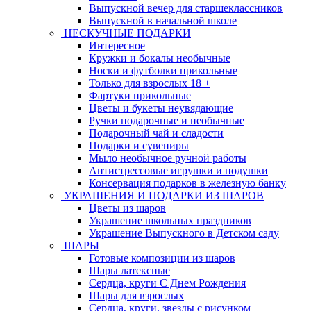
Выпускной вечер для старшеклассников
Выпускной в начальной школе
НЕСКУЧНЫЕ ПОДАРКИ
Интересное
Кружки и бокалы необычные
Носки и футболки прикольные
Только для взрослых 18 +
Фартуки прикольные
Цветы и букеты неувядающие
Ручки подарочные и необычные
Подарочный чай и сладости
Подарки и сувениры
Мыло необычное ручной работы
Антистрессовые игрушки и подушки
Консервация подарков в железную банку
УКРАШЕНИЯ И ПОДАРКИ ИЗ ШАРОВ
Цветы из шаров
Украшение школьных праздников
Украшение Выпускного в Детском саду
ШАРЫ
Готовые композиции из шаров
Шары латексные
Сердца, круги С Днем Рождения
Шары для взрослых
Сердца, круги, звезды с рисунком