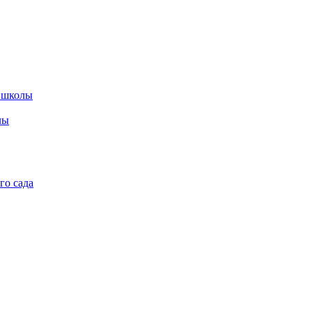
 школы
лы
го сада