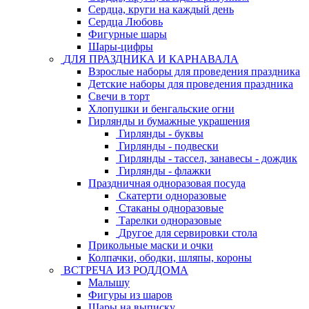
Сердца, круги на каждый день
Сердца Любовь
Фигурные шары
Шары-цифры
ДЛЯ ПРАЗДНИКА И КАРНАВАЛА
Взрослые наборы для проведения праздника
Детские наборы для проведения праздника
Свечи в торт
Хлопушки и бенгальские огни
Гирлянды и бумажные украшения
Гирлянды - буквы
Гирлянды - подвески
Гирлянды - тассел, занавесы - дождик
Гирлянды - флажки
Праздничная одноразовая посуда
Скатерти одноразовые
Стаканы одноразовые
Тарелки одноразовые
Другое для сервировки стола
Прикольные маски и очки
Колпачки, ободки, шляпы, короны
ВСТРЕЧА ИЗ РОДДОМА
Малышу
Фигуры из шаров
Шары на выписку