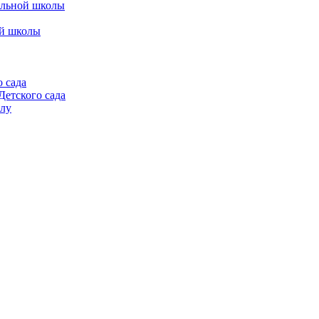
альной школы
ой школы
 сада
етского сада
алу