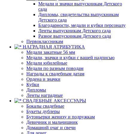
Медали и значки выпускникам Детского
сада
Дипломы, свидетельства выпускникам
Детского сада
Благодарности, медали и кубки персоналу
Ленты выпускникам Детского сада
Разное выпускникам Детского сада
Первоклассникам
НАГРАДНАЯ АТРИБУТИКА
Медали закатные 56 мм
Медали, значки и кубки с вашей надписью
Медали юбилейные
Медали по разным поводам
Награды к свадебным датам
Ордена и значки
Кубки
Дипломы
Ленты наградные
СВАДЕБНЫЕ АКСЕССУАРЫ
Бокалы свадебные
Букеты дублеры
Бутоньерки жениху и подружкам
Девичник и мальчишник
Домашний очаг и свечи
Для денег