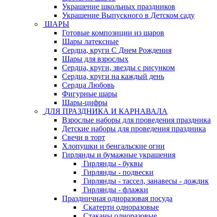
Украшение школьных праздников
Украшение Выпускного в Детском саду
ШАРЫ
Готовые композиции из шаров
Шары латексные
Сердца, круги С Днем Рождения
Шары для взрослых
Сердца, круги, звезды с рисунком
Сердца, круги на каждый день
Сердца Любовь
Фигурные шары
Шары-цифры
ДЛЯ ПРАЗДНИКА И КАРНАВАЛА
Взрослые наборы для проведения праздника
Детские наборы для проведения праздника
Свечи в торт
Хлопушки и бенгальские огни
Гирлянды и бумажные украшения
Гирлянды - буквы
Гирлянды - подвески
Гирлянды - тассел, занавесы - дождик
Гирлянды - флажки
Праздничная одноразовая посуда
Скатерти одноразовые
Стаканы одноразовые