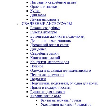
Награды к свадебным датам
Ордена и значки
Кубки
Дипломы
Ленты наградные
СВАДЕБНЫЕ АКСЕССУАРЫ
Бокалы свадебные
Букеты дублеры
Бутоньерки жениху и подружкам
Девичник и мальчишник
Домашний очаг и свечи
Для денег
Свадебные замки
Книги пожеланий
Конфетти, лепестки роз
Нужное
Одежда и корзинки для шампанского
Песочная церемония
Подвязки
Подушечки, подставки, блюдца для колец
Призы и подарки гостям
Рушники для каравая
Украшения на авто
Банты на зеркала / ручки
Украшения на капот / радиатор