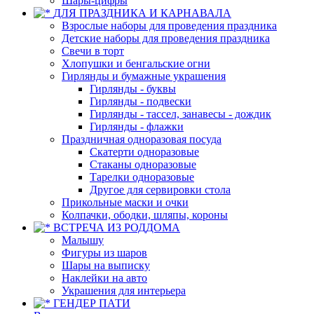
Шары-цифры
ДЛЯ ПРАЗДНИКА И КАРНАВАЛА
Взрослые наборы для проведения праздника
Детские наборы для проведения праздника
Свечи в торт
Хлопушки и бенгальские огни
Гирлянды и бумажные украшения
Гирлянды - буквы
Гирлянды - подвески
Гирлянды - тассел, занавесы - дождик
Гирлянды - флажки
Праздничная одноразовая посуда
Скатерти одноразовые
Стаканы одноразовые
Тарелки одноразовые
Другое для сервировки стола
Прикольные маски и очки
Колпачки, ободки, шляпы, короны
ВСТРЕЧА ИЗ РОДДОМА
Малышу
Фигуры из шаров
Шары на выписку
Наклейки на авто
Украшения для интерьера
ГЕНДЕР ПАТИ