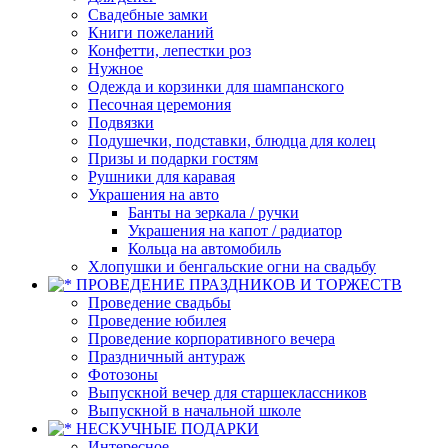
Свадебные замки
Книги пожеланий
Конфетти, лепестки роз
Нужное
Одежда и корзинки для шампанского
Песочная церемония
Подвязки
Подушечки, подставки, блюдца для колец
Призы и подарки гостям
Рушники для каравая
Украшения на авто
Банты на зеркала / ручки
Украшения на капот / радиатор
Кольца на автомобиль
Хлопушки и бенгальские огни на свадьбу
ПРОВЕДЕНИЕ ПРАЗДНИКОВ И ТОРЖЕСТВ
Проведение свадьбы
Проведение юбилея
Проведение корпоративного вечера
Праздничный антураж
Фотозоны
Выпускной вечер для старшеклассников
Выпускной в начальной школе
НЕСКУЧНЫЕ ПОДАРКИ
Интересное