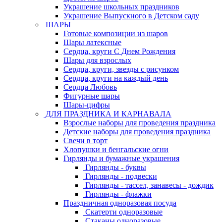
Украшение школьных праздников
Украшение Выпускного в Детском саду
ШАРЫ
Готовые композиции из шаров
Шары латексные
Сердца, круги С Днем Рождения
Шары для взрослых
Сердца, круги, звезды с рисунком
Сердца, круги на каждый день
Сердца Любовь
Фигурные шары
Шары-цифры
ДЛЯ ПРАЗДНИКА И КАРНАВАЛА
Взрослые наборы для проведения праздника
Детские наборы для проведения праздника
Свечи в торт
Хлопушки и бенгальские огни
Гирлянды и бумажные украшения
Гирлянды - буквы
Гирлянды - подвески
Гирлянды - тассел, занавесы - дождик
Гирлянды - флажки
Праздничная одноразовая посуда
Скатерти одноразовые
Стаканы одноразовые