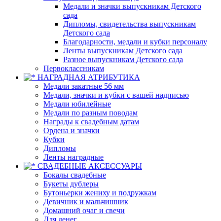
Медали и значки выпускникам Детского
сада
Дипломы, свидетельства выпускникам
Детского сада
Благодарности, медали и кубки персоналу
Ленты выпускникам Детского сада
Разное выпускникам Детского сада
Первоклассникам
НАГРАДНАЯ АТРИБУТИКА
Медали закатные 56 мм
Медали, значки и кубки с вашей надписью
Медали юбилейные
Медали по разным поводам
Награды к свадебным датам
Ордена и значки
Кубки
Дипломы
Ленты наградные
СВАДЕБНЫЕ АКСЕССУАРЫ
Бокалы свадебные
Букеты дублеры
Бутоньерки жениху и подружкам
Девичник и мальчишник
Домашний очаг и свечи
Для денег