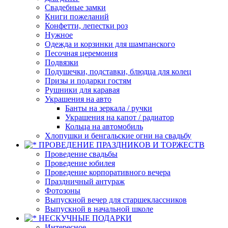
Свадебные замки
Книги пожеланий
Конфетти, лепестки роз
Нужное
Одежда и корзинки для шампанского
Песочная церемония
Подвязки
Подушечки, подставки, блюдца для колец
Призы и подарки гостям
Рушники для каравая
Украшения на авто
Банты на зеркала / ручки
Украшения на капот / радиатор
Кольца на автомобиль
Хлопушки и бенгальские огни на свадьбу
ПРОВЕДЕНИЕ ПРАЗДНИКОВ И ТОРЖЕСТВ
Проведение свадьбы
Проведение юбилея
Проведение корпоративного вечера
Праздничный антураж
Фотозоны
Выпускной вечер для старшеклассников
Выпускной в начальной школе
НЕСКУЧНЫЕ ПОДАРКИ
Интересное