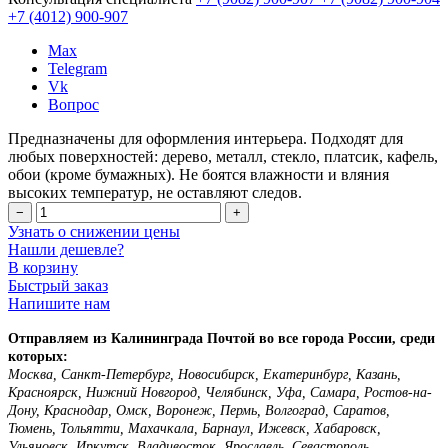
+7 (4012)
900-907
Max
Telegram
Vk
Вопрос
Предназначены для оформления интерьера. Подходят для
любых поверхностей: дерево, металл, стекло, платсик, кафель,
обои (кроме бумажных). Не боятся влажности и вляния
высоких температур, не оставляют следов.
−
+
Узнать о снижении цены
Нашли дешевле?
В корзину
Быстрый заказ
Напишите нам
Отправляем из Калининграда Почтой во все города России, среди
которых:
Москва, Санкт-Петербург, Новосибирск, Екатеринбург, Казань,
Красноярск, Нижний Новгород, Челябинск, Уфа, Самара, Ростов-на-
Дону, Краснодар, Омск, Воронеж, Пермь, Волгоград, Саратов,
Тюмень, Тольятти, Махачкала, Барнаул, Ижевск, Хабаровск,
Ульяновск, Иркутск, Владивосток, Ярославль, Севастополь,