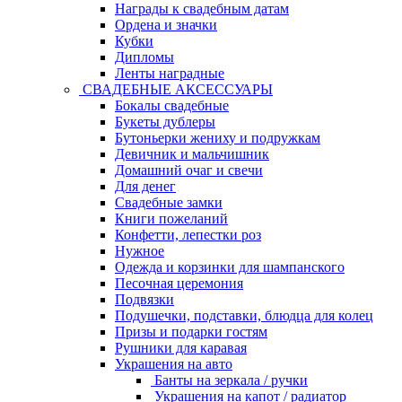
Награды к свадебным датам
Ордена и значки
Кубки
Дипломы
Ленты наградные
СВАДЕБНЫЕ АКСЕССУАРЫ
Бокалы свадебные
Букеты дублеры
Бутоньерки жениху и подружкам
Девичник и мальчишник
Домашний очаг и свечи
Для денег
Свадебные замки
Книги пожеланий
Конфетти, лепестки роз
Нужное
Одежда и корзинки для шампанского
Песочная церемония
Подвязки
Подушечки, подставки, блюдца для колец
Призы и подарки гостям
Рушники для каравая
Украшения на авто
Банты на зеркала / ручки
Украшения на капот / радиатор