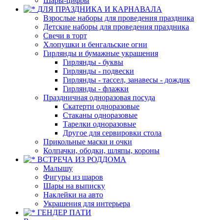
Шары-цифры
ДЛЯ ПРАЗДНИКА И КАРНАВАЛА
Взрослые наборы для проведения праздника
Детские наборы для проведения праздника
Свечи в торт
Хлопушки и бенгальские огни
Гирлянды и бумажные украшения
Гирлянды - буквы
Гирлянды - подвески
Гирлянды - тассел, занавесы - дождик
Гирлянды - флажки
Праздничная одноразовая посуда
Скатерти одноразовые
Стаканы одноразовые
Тарелки одноразовые
Другое для сервировки стола
Прикольные маски и очки
Колпачки, ободки, шляпы, короны
ВСТРЕЧА ИЗ РОДДОМА
Малышу
Фигуры из шаров
Шары на выписку
Наклейки на авто
Украшения для интерьера
ГЕНДЕР ПАТИ