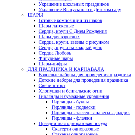
Украшение школьных праздников
Украшение Выпускного в Детском саду
ШАРЫ
Готовые композиции из шаров
Шары латексные
Сердца, круги С Днем Рождения
Шары для взрослых
Сердца, круги, звезды с рисунком
Сердца, круги на каждый день
Сердца Любовь
Фигурные шары
Шары-цифры
ДЛЯ ПРАЗДНИКА И КАРНАВАЛА
Взрослые наборы для проведения праздника
Детские наборы для проведения праздника
Свечи в торт
Хлопушки и бенгальские огни
Гирлянды и бумажные украшения
Гирлянды - буквы
Гирлянды - подвески
Гирлянды - тассел, занавесы - дождик
Гирлянды - флажки
Праздничная одноразовая посуда
Скатерти одноразовые
Стаканы одноразовые