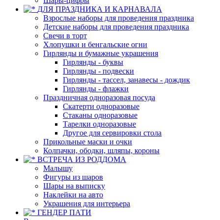
Шары-цифры
ДЛЯ ПРАЗДНИКА И КАРНАВАЛА
Взрослые наборы для проведения праздника
Детские наборы для проведения праздника
Свечи в торт
Хлопушки и бенгальские огни
Гирлянды и бумажные украшения
Гирлянды - буквы
Гирлянды - подвески
Гирлянды - тассел, занавесы - дождик
Гирлянды - флажки
Праздничная одноразовая посуда
Скатерти одноразовые
Стаканы одноразовые
Тарелки одноразовые
Другое для сервировки стола
Прикольные маски и очки
Колпачки, ободки, шляпы, короны
ВСТРЕЧА ИЗ РОДДОМА
Малышу
Фигуры из шаров
Шары на выписку
Наклейки на авто
Украшения для интерьера
ГЕНДЕР ПАТИ