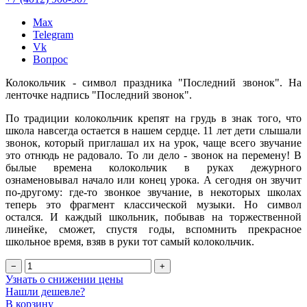
Max
Telegram
Vk
Вопрос
Колокольчик - символ праздника "Последний звонок". На
ленточке надпись "Последний звонок".
По традиции колокольчик крепят на грудь в знак того, что
школа навсегда остается в нашем сердце. 11 лет дети слышали
звонок, который приглашал их на урок, чаще всего звучание
это отнюдь не радовало. То ли дело - звонок на перемену! В
былые времена колокольчик в руках дежурного
ознаменовывал начало или конец урока. А сегодня он звучит
по-другому: где-то звонкое звучание, в некоторых школах
теперь это фрагмент классической музыки. Но символ
остался. И каждый школьник, побывав на торжественной
линейке, сможет, спустя годы, вспомнить прекрасное
школьное время, взяв в руки тот самый колокольчик.
−
+
Узнать о снижении цены
Нашли дешевле?
В корзину