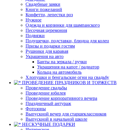
Свадебные замки
Книги пожеланий
Конфетти, лепестки роз
Нужное
Одежда и корзинки для шампанского
Песочная церемония
Подвязки
Подушечки, подставки, блюдца для колец
Призы и подарки гостям
Рушники для каравая
Украшения на авто
Банты на зеркала / ручки
Украшения на капот / радиатор
Кольца на автомобиль
Хлопушки и бенгальские огни на свадьбу
ПРОВЕДЕНИЕ ПРАЗДНИКОВ И ТОРЖЕСТВ
Проведение свадьбы
Проведение юбилея
Проведение корпоративного вечера
Праздничный антураж
Фотозоны
Выпускной вечер для старшеклассников
Выпускной в начальной школе
НЕСКУЧНЫЕ ПОДАРКИ
Интересное