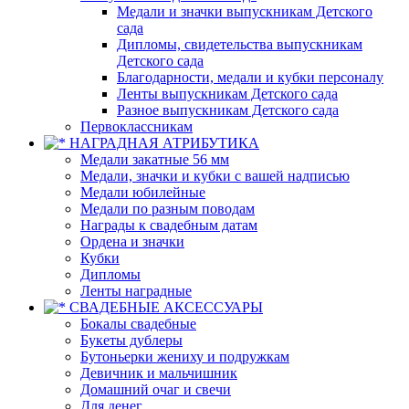
Медали и значки выпускникам Детского
сада
Дипломы, свидетельства выпускникам
Детского сада
Благодарности, медали и кубки персоналу
Ленты выпускникам Детского сада
Разное выпускникам Детского сада
Первоклассникам
НАГРАДНАЯ АТРИБУТИКА
Медали закатные 56 мм
Медали, значки и кубки с вашей надписью
Медали юбилейные
Медали по разным поводам
Награды к свадебным датам
Ордена и значки
Кубки
Дипломы
Ленты наградные
СВАДЕБНЫЕ АКСЕССУАРЫ
Бокалы свадебные
Букеты дублеры
Бутоньерки жениху и подружкам
Девичник и мальчишник
Домашний очаг и свечи
Для денег