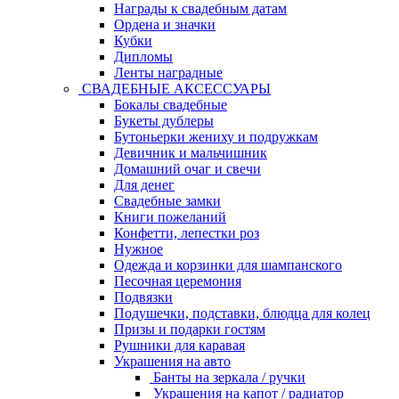
Награды к свадебным датам
Ордена и значки
Кубки
Дипломы
Ленты наградные
СВАДЕБНЫЕ АКСЕССУАРЫ
Бокалы свадебные
Букеты дублеры
Бутоньерки жениху и подружкам
Девичник и мальчишник
Домашний очаг и свечи
Для денег
Свадебные замки
Книги пожеланий
Конфетти, лепестки роз
Нужное
Одежда и корзинки для шампанского
Песочная церемония
Подвязки
Подушечки, подставки, блюдца для колец
Призы и подарки гостям
Рушники для каравая
Украшения на авто
Банты на зеркала / ручки
Украшения на капот / радиатор