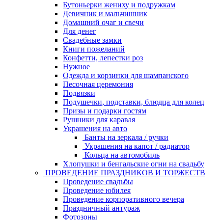
Бутоньерки жениху и подружкам
Девичник и мальчишник
Домашний очаг и свечи
Для денег
Свадебные замки
Книги пожеланий
Конфетти, лепестки роз
Нужное
Одежда и корзинки для шампанского
Песочная церемония
Подвязки
Подушечки, подставки, блюдца для колец
Призы и подарки гостям
Рушники для каравая
Украшения на авто
Банты на зеркала / ручки
Украшения на капот / радиатор
Кольца на автомобиль
Хлопушки и бенгальские огни на свадьбу
ПРОВЕДЕНИЕ ПРАЗДНИКОВ И ТОРЖЕСТВ
Проведение свадьбы
Проведение юбилея
Проведение корпоративного вечера
Праздничный антураж
Фотозоны