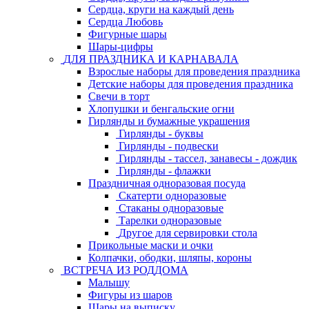
Сердца, круги на каждый день
Сердца Любовь
Фигурные шары
Шары-цифры
ДЛЯ ПРАЗДНИКА И КАРНАВАЛА
Взрослые наборы для проведения праздника
Детские наборы для проведения праздника
Свечи в торт
Хлопушки и бенгальские огни
Гирлянды и бумажные украшения
Гирлянды - буквы
Гирлянды - подвески
Гирлянды - тассел, занавесы - дождик
Гирлянды - флажки
Праздничная одноразовая посуда
Скатерти одноразовые
Стаканы одноразовые
Тарелки одноразовые
Другое для сервировки стола
Прикольные маски и очки
Колпачки, ободки, шляпы, короны
ВСТРЕЧА ИЗ РОДДОМА
Малышу
Фигуры из шаров
Шары на выписку