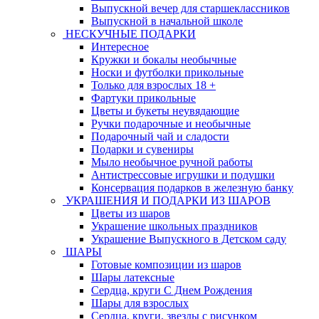
Выпускной вечер для старшеклассников
Выпускной в начальной школе
НЕСКУЧНЫЕ ПОДАРКИ
Интересное
Кружки и бокалы необычные
Носки и футболки прикольные
Только для взрослых 18 +
Фартуки прикольные
Цветы и букеты неувядающие
Ручки подарочные и необычные
Подарочный чай и сладости
Подарки и сувениры
Мыло необычное ручной работы
Антистрессовые игрушки и подушки
Консервация подарков в железную банку
УКРАШЕНИЯ И ПОДАРКИ ИЗ ШАРОВ
Цветы из шаров
Украшение школьных праздников
Украшение Выпускного в Детском саду
ШАРЫ
Готовые композиции из шаров
Шары латексные
Сердца, круги С Днем Рождения
Шары для взрослых
Сердца, круги, звезды с рисунком