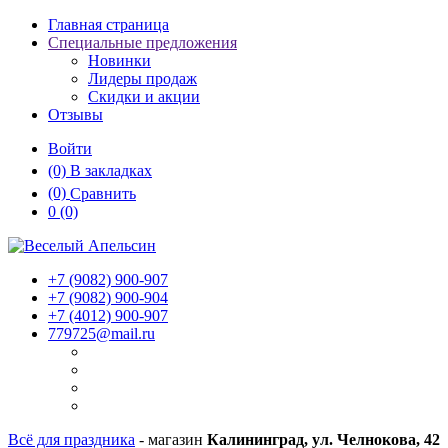
Главная страница
Специальные предложения
Новинки
Лидеры продаж
Скидки и акции
Отзывы
Войти
(0)
В закладках
(0)
Сравнить
0
(0)
+7 (9082)
900-907
+7 (9082)
900-904
+7 (4012)
900-907
779725@mail.ru
Всё для праздника
- магазин
Калининград, ул. Челнокова, 42