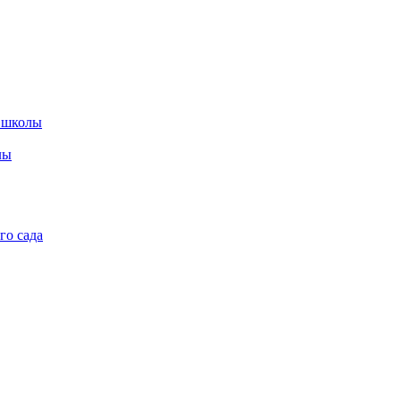
 школы
лы
го сада