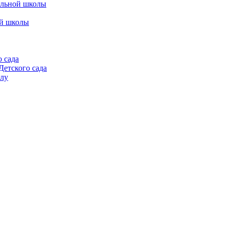
альной школы
ой школы
 сада
етского сада
алу