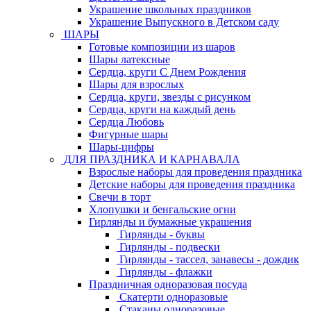
Украшение школьных праздников
Украшение Выпускного в Детском саду
ШАРЫ
Готовые композиции из шаров
Шары латексные
Сердца, круги С Днем Рождения
Шары для взрослых
Сердца, круги, звезды с рисунком
Сердца, круги на каждый день
Сердца Любовь
Фигурные шары
Шары-цифры
ДЛЯ ПРАЗДНИКА И КАРНАВАЛА
Взрослые наборы для проведения праздника
Детские наборы для проведения праздника
Свечи в торт
Хлопушки и бенгальские огни
Гирлянды и бумажные украшения
Гирлянды - буквы
Гирлянды - подвески
Гирлянды - тассел, занавесы - дождик
Гирлянды - флажки
Праздничная одноразовая посуда
Скатерти одноразовые
Стаканы одноразовые