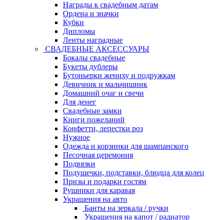
Награды к свадебным датам
Ордена и значки
Кубки
Дипломы
Ленты наградные
СВАДЕБНЫЕ АКСЕССУАРЫ
Бокалы свадебные
Букеты дублеры
Бутоньерки жениху и подружкам
Девичник и мальчишник
Домашний очаг и свечи
Для денег
Свадебные замки
Книги пожеланий
Конфетти, лепестки роз
Нужное
Одежда и корзинки для шампанского
Песочная церемония
Подвязки
Подушечки, подставки, блюдца для колец
Призы и подарки гостям
Рушники для каравая
Украшения на авто
Банты на зеркала / ручки
Украшения на капот / радиатор