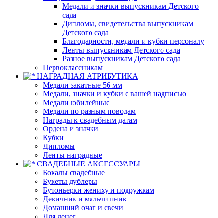
Медали и значки выпускникам Детского
сада
Дипломы, свидетельства выпускникам
Детского сада
Благодарности, медали и кубки персоналу
Ленты выпускникам Детского сада
Разное выпускникам Детского сада
Первоклассникам
НАГРАДНАЯ АТРИБУТИКА
Медали закатные 56 мм
Медали, значки и кубки с вашей надписью
Медали юбилейные
Медали по разным поводам
Награды к свадебным датам
Ордена и значки
Кубки
Дипломы
Ленты наградные
СВАДЕБНЫЕ АКСЕССУАРЫ
Бокалы свадебные
Букеты дублеры
Бутоньерки жениху и подружкам
Девичник и мальчишник
Домашний очаг и свечи
Для денег