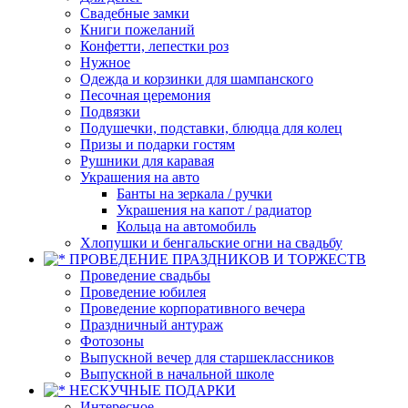
Свадебные замки
Книги пожеланий
Конфетти, лепестки роз
Нужное
Одежда и корзинки для шампанского
Песочная церемония
Подвязки
Подушечки, подставки, блюдца для колец
Призы и подарки гостям
Рушники для каравая
Украшения на авто
Банты на зеркала / ручки
Украшения на капот / радиатор
Кольца на автомобиль
Хлопушки и бенгальские огни на свадьбу
ПРОВЕДЕНИЕ ПРАЗДНИКОВ И ТОРЖЕСТВ
Проведение свадьбы
Проведение юбилея
Проведение корпоративного вечера
Праздничный антураж
Фотозоны
Выпускной вечер для старшеклассников
Выпускной в начальной школе
НЕСКУЧНЫЕ ПОДАРКИ
Интересное