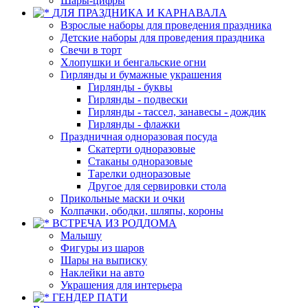
Шары-цифры
ДЛЯ ПРАЗДНИКА И КАРНАВАЛА
Взрослые наборы для проведения праздника
Детские наборы для проведения праздника
Свечи в торт
Хлопушки и бенгальские огни
Гирлянды и бумажные украшения
Гирлянды - буквы
Гирлянды - подвески
Гирлянды - тассел, занавесы - дождик
Гирлянды - флажки
Праздничная одноразовая посуда
Скатерти одноразовые
Стаканы одноразовые
Тарелки одноразовые
Другое для сервировки стола
Прикольные маски и очки
Колпачки, ободки, шляпы, короны
ВСТРЕЧА ИЗ РОДДОМА
Малышу
Фигуры из шаров
Шары на выписку
Наклейки на авто
Украшения для интерьера
ГЕНДЕР ПАТИ