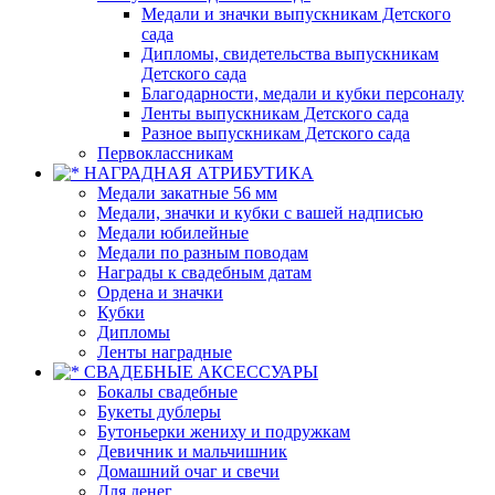
Медали и значки выпускникам Детского
сада
Дипломы, свидетельства выпускникам
Детского сада
Благодарности, медали и кубки персоналу
Ленты выпускникам Детского сада
Разное выпускникам Детского сада
Первоклассникам
НАГРАДНАЯ АТРИБУТИКА
Медали закатные 56 мм
Медали, значки и кубки с вашей надписью
Медали юбилейные
Медали по разным поводам
Награды к свадебным датам
Ордена и значки
Кубки
Дипломы
Ленты наградные
СВАДЕБНЫЕ АКСЕССУАРЫ
Бокалы свадебные
Букеты дублеры
Бутоньерки жениху и подружкам
Девичник и мальчишник
Домашний очаг и свечи
Для денег