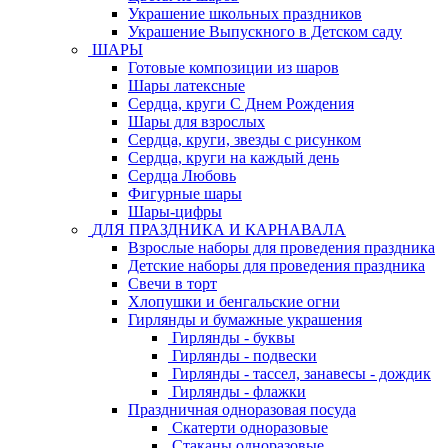
Украшение школьных праздников
Украшение Выпускного в Детском саду
ШАРЫ
Готовые композиции из шаров
Шары латексные
Сердца, круги С Днем Рождения
Шары для взрослых
Сердца, круги, звезды с рисунком
Сердца, круги на каждый день
Сердца Любовь
Фигурные шары
Шары-цифры
ДЛЯ ПРАЗДНИКА И КАРНАВАЛА
Взрослые наборы для проведения праздника
Детские наборы для проведения праздника
Свечи в торт
Хлопушки и бенгальские огни
Гирлянды и бумажные украшения
Гирлянды - буквы
Гирлянды - подвески
Гирлянды - тассел, занавесы - дождик
Гирлянды - флажки
Праздничная одноразовая посуда
Скатерти одноразовые
Стаканы одноразовые