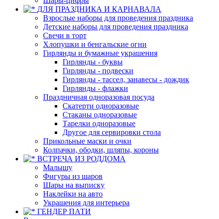
Шары-цифры
ДЛЯ ПРАЗДНИКА И КАРНАВАЛА
Взрослые наборы для проведения праздника
Детские наборы для проведения праздника
Свечи в торт
Хлопушки и бенгальские огни
Гирлянды и бумажные украшения
Гирлянды - буквы
Гирлянды - подвески
Гирлянды - тассел, занавесы - дождик
Гирлянды - флажки
Праздничная одноразовая посуда
Скатерти одноразовые
Стаканы одноразовые
Тарелки одноразовые
Другое для сервировки стола
Прикольные маски и очки
Колпачки, ободки, шляпы, короны
ВСТРЕЧА ИЗ РОДДОМА
Малышу
Фигуры из шаров
Шары на выписку
Наклейки на авто
Украшения для интерьера
ГЕНДЕР ПАТИ