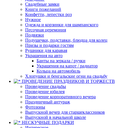
Свадебные замки
Книги пожеланий
Конфетти, лепестки роз
Нужное
Одежда и корзинки для шампанского
Песочная церемония
Подвязки
Подушечки, подставки, блюдца для колец
Призы и подарки гостям
Рушники для каравая
Украшения на авто
Банты на зеркала / ручки
Украшения на капот / радиатор
Кольца на автомобиль
Хлопушки и бенгальские огни на свадьбу
ПРОВЕДЕНИЕ ПРАЗДНИКОВ И ТОРЖЕСТВ
Проведение свадьбы
Проведение юбилея
Проведение корпоративного вечера
Праздничный антураж
Фотозоны
Выпускной вечер для старшеклассников
Выпускной в начальной школе
НЕСКУЧНЫЕ ПОДАРКИ
Интересное