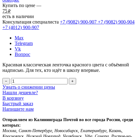
Купить по цене —
75
₽
есть в наличии
Консультация специалиста
+7 (9082)
900-907
+7 (9082)
900-904
+7 (4012)
900-907
Max
Telegram
Vk
Вопрос
Красивая классическая ленточка красного цвета с объёмной
надписью. Для тех, кто идёт в школу впервые.
−
+
Узнать о снижении цены
Нашли дешевле?
В корзину
Быстрый заказ
Напишите нам
Отправляем из Калининграда Почтой во все города России, среди
которых:
Москва, Санкт-Петербург, Новосибирск, Екатеринбург, Казань,
Красноярск, Нижний Новгород, Челябинск, Уфа, Самара, Ростов-на-