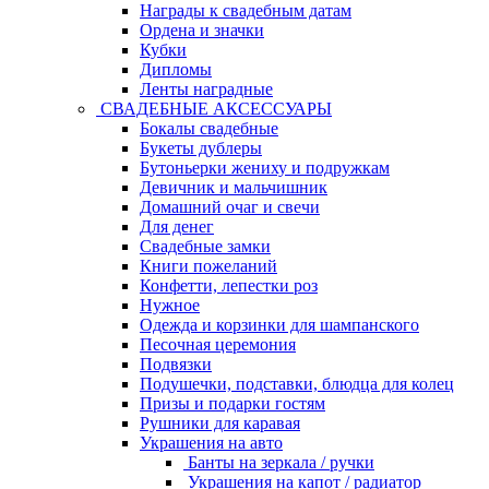
Награды к свадебным датам
Ордена и значки
Кубки
Дипломы
Ленты наградные
СВАДЕБНЫЕ АКСЕССУАРЫ
Бокалы свадебные
Букеты дублеры
Бутоньерки жениху и подружкам
Девичник и мальчишник
Домашний очаг и свечи
Для денег
Свадебные замки
Книги пожеланий
Конфетти, лепестки роз
Нужное
Одежда и корзинки для шампанского
Песочная церемония
Подвязки
Подушечки, подставки, блюдца для колец
Призы и подарки гостям
Рушники для каравая
Украшения на авто
Банты на зеркала / ручки
Украшения на капот / радиатор