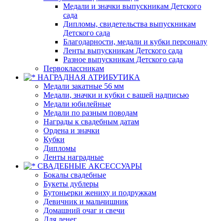
Медали и значки выпускникам Детского
сада
Дипломы, свидетельства выпускникам
Детского сада
Благодарности, медали и кубки персоналу
Ленты выпускникам Детского сада
Разное выпускникам Детского сада
Первоклассникам
НАГРАДНАЯ АТРИБУТИКА
Медали закатные 56 мм
Медали, значки и кубки с вашей надписью
Медали юбилейные
Медали по разным поводам
Награды к свадебным датам
Ордена и значки
Кубки
Дипломы
Ленты наградные
СВАДЕБНЫЕ АКСЕССУАРЫ
Бокалы свадебные
Букеты дублеры
Бутоньерки жениху и подружкам
Девичник и мальчишник
Домашний очаг и свечи
Для денег