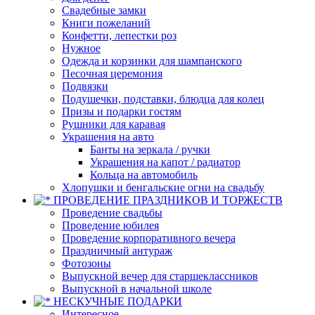
Свадебные замки
Книги пожеланий
Конфетти, лепестки роз
Нужное
Одежда и корзинки для шампанского
Песочная церемония
Подвязки
Подушечки, подставки, блюдца для колец
Призы и подарки гостям
Рушники для каравая
Украшения на авто
Банты на зеркала / ручки
Украшения на капот / радиатор
Кольца на автомобиль
Хлопушки и бенгальские огни на свадьбу
ПРОВЕДЕНИЕ ПРАЗДНИКОВ И ТОРЖЕСТВ
Проведение свадьбы
Проведение юбилея
Проведение корпоративного вечера
Праздничный антураж
Фотозоны
Выпускной вечер для старшеклассников
Выпускной в начальной школе
НЕСКУЧНЫЕ ПОДАРКИ
Интересное