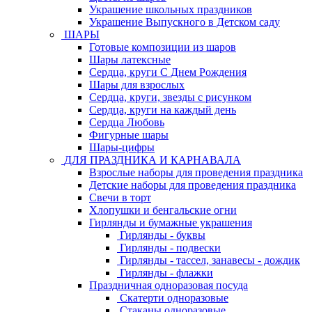
Украшение школьных праздников
Украшение Выпускного в Детском саду
ШАРЫ
Готовые композиции из шаров
Шары латексные
Сердца, круги С Днем Рождения
Шары для взрослых
Сердца, круги, звезды с рисунком
Сердца, круги на каждый день
Сердца Любовь
Фигурные шары
Шары-цифры
ДЛЯ ПРАЗДНИКА И КАРНАВАЛА
Взрослые наборы для проведения праздника
Детские наборы для проведения праздника
Свечи в торт
Хлопушки и бенгальские огни
Гирлянды и бумажные украшения
Гирлянды - буквы
Гирлянды - подвески
Гирлянды - тассел, занавесы - дождик
Гирлянды - флажки
Праздничная одноразовая посуда
Скатерти одноразовые
Стаканы одноразовые