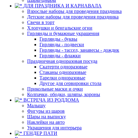
Шары-цифры
ДЛЯ ПРАЗДНИКА И КАРНАВАЛА
Взрослые наборы для проведения праздника
Детские наборы для проведения праздника
Свечи в торт
Хлопушки и бенгальские огни
Гирлянды и бумажные украшения
Гирлянды - буквы
Гирлянды - подвески
Гирлянды - тассел, занавесы - дождик
Гирлянды - флажки
Праздничная одноразовая посуда
Скатерти одноразовые
Стаканы одноразовые
Тарелки одноразовые
Другое для сервировки стола
Прикольные маски и очки
Колпачки, ободки, шляпы, короны
ВСТРЕЧА ИЗ РОДДОМА
Малышу
Фигуры из шаров
Шары на выписку
Наклейки на авто
Украшения для интерьера
ГЕНДЕР ПАТИ