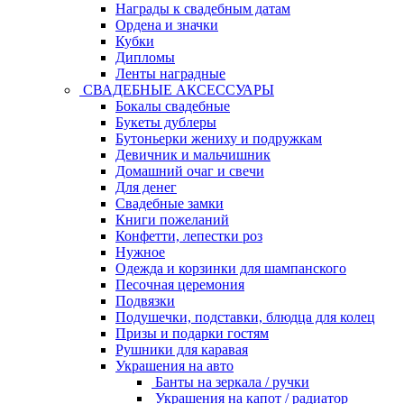
Награды к свадебным датам
Ордена и значки
Кубки
Дипломы
Ленты наградные
СВАДЕБНЫЕ АКСЕССУАРЫ
Бокалы свадебные
Букеты дублеры
Бутоньерки жениху и подружкам
Девичник и мальчишник
Домашний очаг и свечи
Для денег
Свадебные замки
Книги пожеланий
Конфетти, лепестки роз
Нужное
Одежда и корзинки для шампанского
Песочная церемония
Подвязки
Подушечки, подставки, блюдца для колец
Призы и подарки гостям
Рушники для каравая
Украшения на авто
Банты на зеркала / ручки
Украшения на капот / радиатор