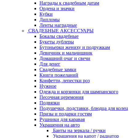
Награды к свадебным датам
Ордена и значки
Кубки
Дипломы
Ленты наградные
СВАДЕБНЫЕ АКСЕССУАРЫ
Бокалы свадебные
Букеты дублеры
Бутоньерки жениху и подружкам
Девичник и мальчишник
Домашний очаг и свечи
Для денег
Свадебные замки
Книги пожеланий
Конфетти, лепестки роз
Нужное
Одежда и корзинки для шампанского
Песочная церемония
Подвязки
Подушечки, подставки, блюдца для колец
Призы и подарки гостям
Рушники для каравая
Украшения на авто
Банты на зеркала / ручки
Украшения на капот / радиатор