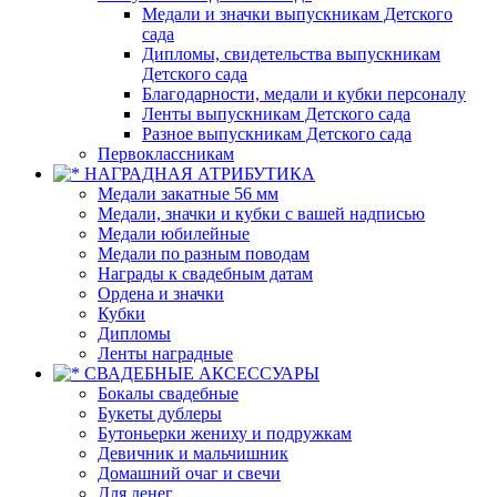
Медали и значки выпускникам Детского
сада
Дипломы, свидетельства выпускникам
Детского сада
Благодарности, медали и кубки персоналу
Ленты выпускникам Детского сада
Разное выпускникам Детского сада
Первоклассникам
НАГРАДНАЯ АТРИБУТИКА
Медали закатные 56 мм
Медали, значки и кубки с вашей надписью
Медали юбилейные
Медали по разным поводам
Награды к свадебным датам
Ордена и значки
Кубки
Дипломы
Ленты наградные
СВАДЕБНЫЕ АКСЕССУАРЫ
Бокалы свадебные
Букеты дублеры
Бутоньерки жениху и подружкам
Девичник и мальчишник
Домашний очаг и свечи
Для денег