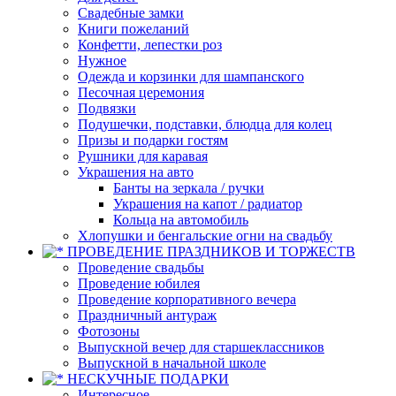
Свадебные замки
Книги пожеланий
Конфетти, лепестки роз
Нужное
Одежда и корзинки для шампанского
Песочная церемония
Подвязки
Подушечки, подставки, блюдца для колец
Призы и подарки гостям
Рушники для каравая
Украшения на авто
Банты на зеркала / ручки
Украшения на капот / радиатор
Кольца на автомобиль
Хлопушки и бенгальские огни на свадьбу
ПРОВЕДЕНИЕ ПРАЗДНИКОВ И ТОРЖЕСТВ
Проведение свадьбы
Проведение юбилея
Проведение корпоративного вечера
Праздничный антураж
Фотозоны
Выпускной вечер для старшеклассников
Выпускной в начальной школе
НЕСКУЧНЫЕ ПОДАРКИ
Интересное