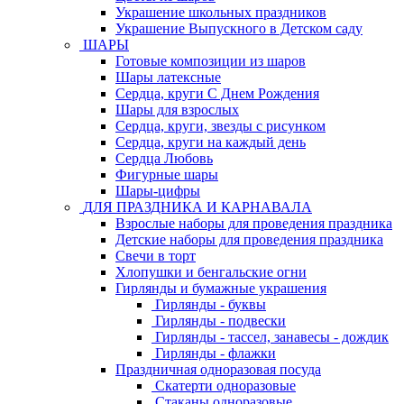
Украшение школьных праздников
Украшение Выпускного в Детском саду
ШАРЫ
Готовые композиции из шаров
Шары латексные
Сердца, круги С Днем Рождения
Шары для взрослых
Сердца, круги, звезды с рисунком
Сердца, круги на каждый день
Сердца Любовь
Фигурные шары
Шары-цифры
ДЛЯ ПРАЗДНИКА И КАРНАВАЛА
Взрослые наборы для проведения праздника
Детские наборы для проведения праздника
Свечи в торт
Хлопушки и бенгальские огни
Гирлянды и бумажные украшения
Гирлянды - буквы
Гирлянды - подвески
Гирлянды - тассел, занавесы - дождик
Гирлянды - флажки
Праздничная одноразовая посуда
Скатерти одноразовые
Стаканы одноразовые