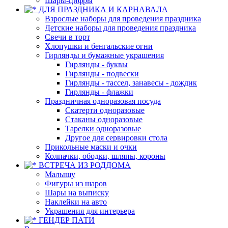
Шары-цифры
ДЛЯ ПРАЗДНИКА И КАРНАВАЛА
Взрослые наборы для проведения праздника
Детские наборы для проведения праздника
Свечи в торт
Хлопушки и бенгальские огни
Гирлянды и бумажные украшения
Гирлянды - буквы
Гирлянды - подвески
Гирлянды - тассел, занавесы - дождик
Гирлянды - флажки
Праздничная одноразовая посуда
Скатерти одноразовые
Стаканы одноразовые
Тарелки одноразовые
Другое для сервировки стола
Прикольные маски и очки
Колпачки, ободки, шляпы, короны
ВСТРЕЧА ИЗ РОДДОМА
Малышу
Фигуры из шаров
Шары на выписку
Наклейки на авто
Украшения для интерьера
ГЕНДЕР ПАТИ