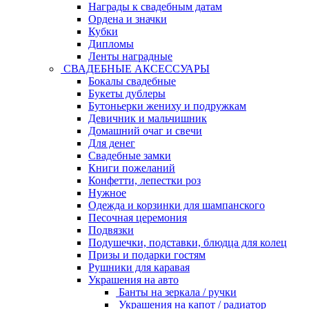
Награды к свадебным датам
Ордена и значки
Кубки
Дипломы
Ленты наградные
СВАДЕБНЫЕ АКСЕССУАРЫ
Бокалы свадебные
Букеты дублеры
Бутоньерки жениху и подружкам
Девичник и мальчишник
Домашний очаг и свечи
Для денег
Свадебные замки
Книги пожеланий
Конфетти, лепестки роз
Нужное
Одежда и корзинки для шампанского
Песочная церемония
Подвязки
Подушечки, подставки, блюдца для колец
Призы и подарки гостям
Рушники для каравая
Украшения на авто
Банты на зеркала / ручки
Украшения на капот / радиатор