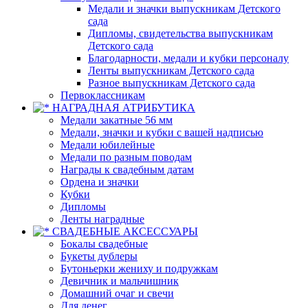
Медали и значки выпускникам Детского
сада
Дипломы, свидетельства выпускникам
Детского сада
Благодарности, медали и кубки персоналу
Ленты выпускникам Детского сада
Разное выпускникам Детского сада
Первоклассникам
НАГРАДНАЯ АТРИБУТИКА
Медали закатные 56 мм
Медали, значки и кубки с вашей надписью
Медали юбилейные
Медали по разным поводам
Награды к свадебным датам
Ордена и значки
Кубки
Дипломы
Ленты наградные
СВАДЕБНЫЕ АКСЕССУАРЫ
Бокалы свадебные
Букеты дублеры
Бутоньерки жениху и подружкам
Девичник и мальчишник
Домашний очаг и свечи
Для денег