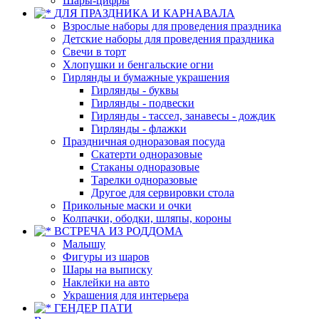
Шары-цифры
ДЛЯ ПРАЗДНИКА И КАРНАВАЛА
Взрослые наборы для проведения праздника
Детские наборы для проведения праздника
Свечи в торт
Хлопушки и бенгальские огни
Гирлянды и бумажные украшения
Гирлянды - буквы
Гирлянды - подвески
Гирлянды - тассел, занавесы - дождик
Гирлянды - флажки
Праздничная одноразовая посуда
Скатерти одноразовые
Стаканы одноразовые
Тарелки одноразовые
Другое для сервировки стола
Прикольные маски и очки
Колпачки, ободки, шляпы, короны
ВСТРЕЧА ИЗ РОДДОМА
Малышу
Фигуры из шаров
Шары на выписку
Наклейки на авто
Украшения для интерьера
ГЕНДЕР ПАТИ