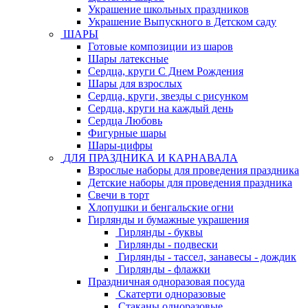
Украшение школьных праздников
Украшение Выпускного в Детском саду
ШАРЫ
Готовые композиции из шаров
Шары латексные
Сердца, круги С Днем Рождения
Шары для взрослых
Сердца, круги, звезды с рисунком
Сердца, круги на каждый день
Сердца Любовь
Фигурные шары
Шары-цифры
ДЛЯ ПРАЗДНИКА И КАРНАВАЛА
Взрослые наборы для проведения праздника
Детские наборы для проведения праздника
Свечи в торт
Хлопушки и бенгальские огни
Гирлянды и бумажные украшения
Гирлянды - буквы
Гирлянды - подвески
Гирлянды - тассел, занавесы - дождик
Гирлянды - флажки
Праздничная одноразовая посуда
Скатерти одноразовые
Стаканы одноразовые