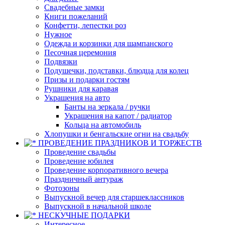
Свадебные замки
Книги пожеланий
Конфетти, лепестки роз
Нужное
Одежда и корзинки для шампанского
Песочная церемония
Подвязки
Подушечки, подставки, блюдца для колец
Призы и подарки гостям
Рушники для каравая
Украшения на авто
Банты на зеркала / ручки
Украшения на капот / радиатор
Кольца на автомобиль
Хлопушки и бенгальские огни на свадьбу
ПРОВЕДЕНИЕ ПРАЗДНИКОВ И ТОРЖЕСТВ
Проведение свадьбы
Проведение юбилея
Проведение корпоративного вечера
Праздничный антураж
Фотозоны
Выпускной вечер для старшеклассников
Выпускной в начальной школе
НЕСКУЧНЫЕ ПОДАРКИ
Интересное