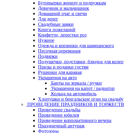
Бутоньерки жениху и подружкам
Девичник и мальчишник
Домашний очаг и свечи
Для денег
Свадебные замки
Книги пожеланий
Конфетти, лепестки роз
Нужное
Одежда и корзинки для шампанского
Песочная церемония
Подвязки
Подушечки, подставки, блюдца для колец
Призы и подарки гостям
Рушники для каравая
Украшения на авто
Банты на зеркала / ручки
Украшения на капот / радиатор
Кольца на автомобиль
Хлопушки и бенгальские огни на свадьбу
ПРОВЕДЕНИЕ ПРАЗДНИКОВ И ТОРЖЕСТВ
Проведение свадьбы
Проведение юбилея
Проведение корпоративного вечера
Праздничный антураж
Фотозоны