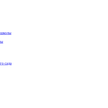
 школы
лы
го сада