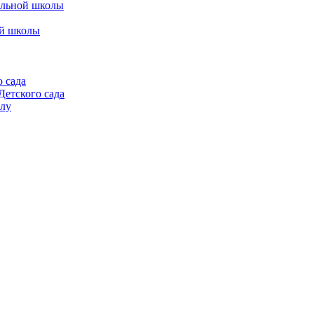
альной школы
ой школы
 сада
етского сада
алу