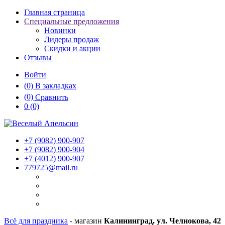
Главная страница
Специальные предложения
Новинки
Лидеры продаж
Скидки и акции
Отзывы
Войти
(0)
В закладках
(0)
Сравнить
0
(0)
+7 (9082)
900-907
+7 (9082)
900-904
+7 (4012)
900-907
779725@mail.ru
Всё для праздника
- магазин
Калининград, ул. Челнокова, 42