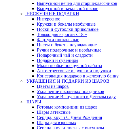
Выпускной вечер для старшеклассников
Выпускной в начальной школе
НЕСКУЧНЫЕ ПОДАРКИ
Интересное
Кружки и бокалы необычные
Носки и футболки прикольные
Только для взрослых 18 +
Фартуки прикольные
Цветы и букеты неувядающие
Ручки подарочные и необычные
Подарочный чай и сладости
Подарки и сувениры
Мыло необычное ручной работы
Антистрессовые игрушки и подушки
Консервация подарков в железную банку
УКРАШЕНИЯ И ПОДАРКИ ИЗ ШАРОВ
Цветы из шаров
Украшение школьных праздников
Украшение Выпускного в Детском саду
ШАРЫ
Готовые композиции из шаров
Шары латексные
Сердца, круги С Днем Рождения
Шары для взрослых
Сердца, круги, звезды с рисунком