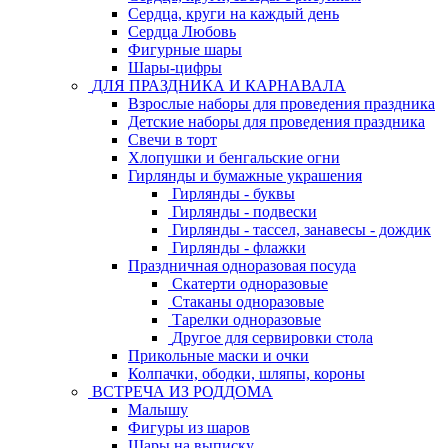
Сердца, круги на каждый день
Сердца Любовь
Фигурные шары
Шары-цифры
ДЛЯ ПРАЗДНИКА И КАРНАВАЛА
Взрослые наборы для проведения праздника
Детские наборы для проведения праздника
Свечи в торт
Хлопушки и бенгальские огни
Гирлянды и бумажные украшения
Гирлянды - буквы
Гирлянды - подвески
Гирлянды - тассел, занавесы - дождик
Гирлянды - флажки
Праздничная одноразовая посуда
Скатерти одноразовые
Стаканы одноразовые
Тарелки одноразовые
Другое для сервировки стола
Прикольные маски и очки
Колпачки, ободки, шляпы, короны
ВСТРЕЧА ИЗ РОДДОМА
Малышу
Фигуры из шаров
Шары на выписку