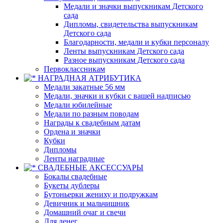
Медали и значки выпускникам Детского
сада
Дипломы, свидетельства выпускникам
Детского сада
Благодарности, медали и кубки персоналу
Ленты выпускникам Детского сада
Разное выпускникам Детского сада
Первоклассникам
НАГРАДНАЯ АТРИБУТИКА
Медали закатные 56 мм
Медали, значки и кубки с вашей надписью
Медали юбилейные
Медали по разным поводам
Награды к свадебным датам
Ордена и значки
Кубки
Дипломы
Ленты наградные
СВАДЕБНЫЕ АКСЕССУАРЫ
Бокалы свадебные
Букеты дублеры
Бутоньерки жениху и подружкам
Девичник и мальчишник
Домашний очаг и свечи
Для денег