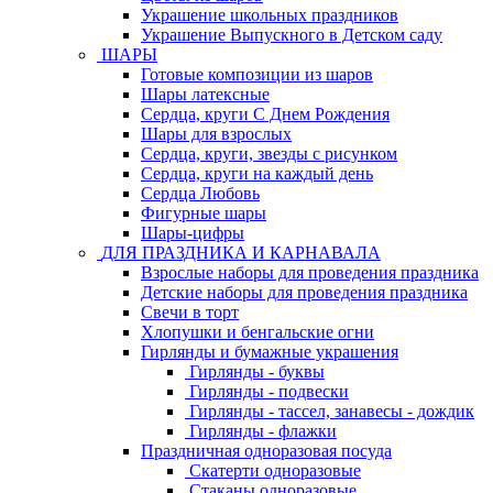
Украшение школьных праздников
Украшение Выпускного в Детском саду
ШАРЫ
Готовые композиции из шаров
Шары латексные
Сердца, круги С Днем Рождения
Шары для взрослых
Сердца, круги, звезды с рисунком
Сердца, круги на каждый день
Сердца Любовь
Фигурные шары
Шары-цифры
ДЛЯ ПРАЗДНИКА И КАРНАВАЛА
Взрослые наборы для проведения праздника
Детские наборы для проведения праздника
Свечи в торт
Хлопушки и бенгальские огни
Гирлянды и бумажные украшения
Гирлянды - буквы
Гирлянды - подвески
Гирлянды - тассел, занавесы - дождик
Гирлянды - флажки
Праздничная одноразовая посуда
Скатерти одноразовые
Стаканы одноразовые