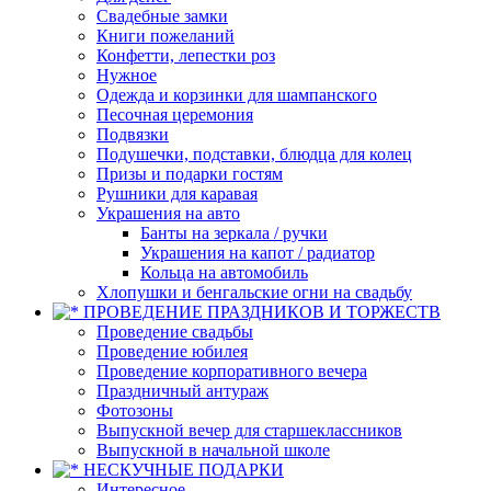
Свадебные замки
Книги пожеланий
Конфетти, лепестки роз
Нужное
Одежда и корзинки для шампанского
Песочная церемония
Подвязки
Подушечки, подставки, блюдца для колец
Призы и подарки гостям
Рушники для каравая
Украшения на авто
Банты на зеркала / ручки
Украшения на капот / радиатор
Кольца на автомобиль
Хлопушки и бенгальские огни на свадьбу
ПРОВЕДЕНИЕ ПРАЗДНИКОВ И ТОРЖЕСТВ
Проведение свадьбы
Проведение юбилея
Проведение корпоративного вечера
Праздничный антураж
Фотозоны
Выпускной вечер для старшеклассников
Выпускной в начальной школе
НЕСКУЧНЫЕ ПОДАРКИ
Интересное