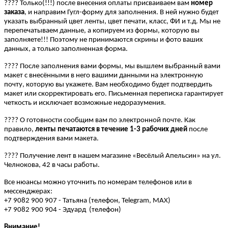
????
Только(!!!) после внесения оплаты присваиваем вам
номер
заказа
, и направим Гугл-форму для заполнения. В ней нужно будет
указать выбранный цвет ленты, цвет печати, класс, ФИ и т.д. Мы не
перепечатываем данные, а копируем из формы, которую вы
заполняете!!! Поэтому не принимаются скрины и фото ваших
данных, а только заполненная форма.
????
После заполнения вами формы, мы вышлем выбранный вами
макет с внесёнными в него вашими данными на электронную
почту, которую вы укажете. Вам необходимо будет подтвердить
макет или скорректировать его. Письменная переписка гарантирует
четкость и исключает возможные недоразумения.
????
О готовности сообщим вам по электронной почте. Как
правило,
ленты печатаются в течение 1-3 рабочих дней
после
подтверждения вами макета.
????
Получение лент в нашем магазине «Весёлый Апельсин» на ул.
Челнокова, 42 в часы работы.
Все нюансы можно уточнить по номерам телефонов или в
мессенджерах:
+7 9082 900 907 - Татьяна (телефон, Telegram, МАХ)
+7 9082 900 904 - Эдуард (телефон)
Внимание!