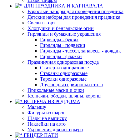
Шары-цифры
ДЛЯ ПРАЗДНИКА И КАРНАВАЛА
Взрослые наборы для проведения праздника
Детские наборы для проведения праздника
Свечи в торт
Хлопушки и бенгальские огни
Гирлянды и бумажные украшения
Гирлянды - буквы
Гирлянды - подвески
Гирлянды - тассел, занавесы - дождик
Гирлянды - флажки
Праздничная одноразовая посуда
Скатерти одноразовые
Стаканы одноразовые
Тарелки одноразовые
Другое для сервировки стола
Прикольные маски и очки
Колпачки, ободки, шляпы, короны
ВСТРЕЧА ИЗ РОДДОМА
Малышу
Фигуры из шаров
Шары на выписку
Наклейки на авто
Украшения для интерьера
ГЕНДЕР ПАТИ