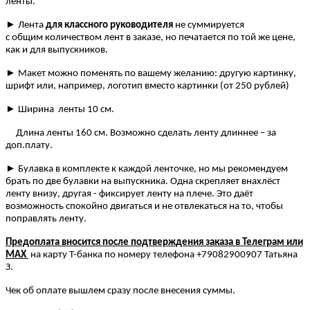
ленты.
►
Лента
для классного руководителя
не суммируется
с общим количеством лент в заказе, но печатается по той же цене,
как и для выпускников.
►
Макет можно поменять по вашему желанию: другую картинку,
шрифт или, например, логотип вместо картинки (от 250 рублей)
►
Ширина ленты 10 см.
Длина ленты 160 см. Возможно сделать ленту длиннее – за
доп.плату.
►
Булавка в комплекте к каждой ленточке, но мы рекомендуем
брать по две булавки на выпускника. Одна скрепляет внахлёст
ленту внизу, другая - фиксирует ленту на плече. Это даёт
возможность спокойно двигаться и не отвлекаться на то, чтобы
поправлять ленту.
Предоплата вносится после подтверждения заказа в Телеграм или
МАХ
на карту Т-банка по номеру телефона +79082900907 Татьяна
З.
Чек об оплате вышлем сразу после внесения суммы.