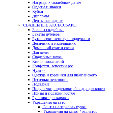
Награды к свадебным датам
Ордена и значки
Кубки
Дипломы
Ленты наградные
СВАДЕБНЫЕ АКСЕССУАРЫ
Бокалы свадебные
Букеты дублеры
Бутоньерки жениху и подружкам
Девичник и мальчишник
Домашний очаг и свечи
Для денег
Свадебные замки
Книги пожеланий
Конфетти, лепестки роз
Нужное
Одежда и корзинки для шампанского
Песочная церемония
Подвязки
Подушечки, подставки, блюдца для колец
Призы и подарки гостям
Рушники для каравая
Украшения на авто
Банты на зеркала / ручки
Украшения на капот / радиатор