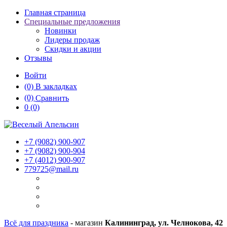
Главная страница
Специальные предложения
Новинки
Лидеры продаж
Скидки и акции
Отзывы
Войти
(0)
В закладках
(0)
Сравнить
0
(0)
+7 (9082)
900-907
+7 (9082)
900-904
+7 (4012)
900-907
779725@mail.ru
Всё для праздника
- магазин
Калининград, ул. Челнокова, 42