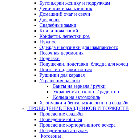
Бутоньерки жениху и подружкам
Девичник и мальчишник
Домашний очаг и свечи
Для денег
Свадебные замки
Книги пожеланий
Конфетти, лепестки роз
Нужное
Одежда и корзинки для шампанского
Песочная церемония
Подвязки
Подушечки, подставки, блюдца для колец
Призы и подарки гостям
Рушники для каравая
Украшения на авто
Банты на зеркала / ручки
Украшения на капот / радиатор
Кольца на автомобиль
Хлопушки и бенгальские огни на свадьбу
ПРОВЕДЕНИЕ ПРАЗДНИКОВ И ТОРЖЕСТВ
Проведение свадьбы
Проведение юбилея
Проведение корпоративного вечера
Праздничный антураж
Фотозоны