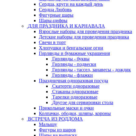
Сердца, круги на каждый день
Сердца Любовь
Фигурные шары
Шары-цифры
ДЛЯ ПРАЗДНИКА И КАРНАВАЛА
Взрослые наборы для проведения праздника
Детские наборы для проведения праздника
Свечи в торт
Хлопушки и бенгальские огни
Гирлянды и бумажные украшения
Гирлянды - буквы
Гирлянды - подвески
Гирлянды - тассел, занавесы - дождик
Гирлянды - флажки
Праздничная одноразовая посуда
Скатерти одноразовые
Стаканы одноразовые
Тарелки одноразовые
Другое для сервировки стола
Прикольные маски и очки
Колпачки, ободки, шляпы, короны
ВСТРЕЧА ИЗ РОДДОМА
Малышу
Фигуры из шаров
Шары на выписку