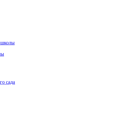
 школы
лы
го сада