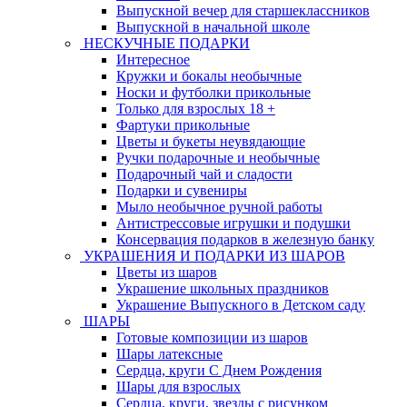
Выпускной вечер для старшеклассников
Выпускной в начальной школе
НЕСКУЧНЫЕ ПОДАРКИ
Интересное
Кружки и бокалы необычные
Носки и футболки прикольные
Только для взрослых 18 +
Фартуки прикольные
Цветы и букеты неувядающие
Ручки подарочные и необычные
Подарочный чай и сладости
Подарки и сувениры
Мыло необычное ручной работы
Антистрессовые игрушки и подушки
Консервация подарков в железную банку
УКРАШЕНИЯ И ПОДАРКИ ИЗ ШАРОВ
Цветы из шаров
Украшение школьных праздников
Украшение Выпускного в Детском саду
ШАРЫ
Готовые композиции из шаров
Шары латексные
Сердца, круги С Днем Рождения
Шары для взрослых
Сердца, круги, звезды с рисунком