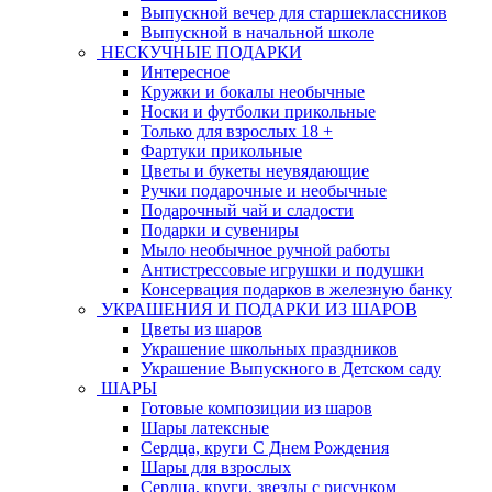
Выпускной вечер для старшеклассников
Выпускной в начальной школе
НЕСКУЧНЫЕ ПОДАРКИ
Интересное
Кружки и бокалы необычные
Носки и футболки прикольные
Только для взрослых 18 +
Фартуки прикольные
Цветы и букеты неувядающие
Ручки подарочные и необычные
Подарочный чай и сладости
Подарки и сувениры
Мыло необычное ручной работы
Антистрессовые игрушки и подушки
Консервация подарков в железную банку
УКРАШЕНИЯ И ПОДАРКИ ИЗ ШАРОВ
Цветы из шаров
Украшение школьных праздников
Украшение Выпускного в Детском саду
ШАРЫ
Готовые композиции из шаров
Шары латексные
Сердца, круги С Днем Рождения
Шары для взрослых
Сердца, круги, звезды с рисунком