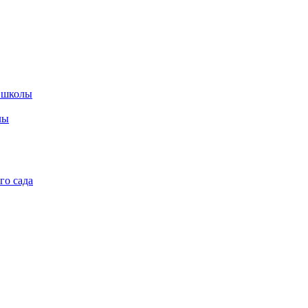
 школы
лы
го сада