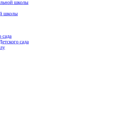
альной школы
ой школы
 сада
етского сада
алу