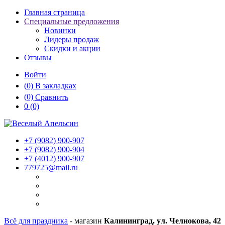
Главная страница
Специальные предложения
Новинки
Лидеры продаж
Скидки и акции
Отзывы
Войти
(0)
В закладках
(0)
Сравнить
0
(0)
+7 (9082)
900-907
+7 (9082)
900-904
+7 (4012)
900-907
779725@mail.ru
Всё для праздника
- магазин
Калининград, ул. Челнокова, 42