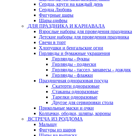
Сердца, круги на каждый день
Сердца Любовь
Фигурные шары
Шары-цифры
ДЛЯ ПРАЗДНИКА И КАРНАВАЛА
Взрослые наборы для проведения праздника
Детские наборы для проведения праздника
Свечи в торт
Хлопушки и бенгальские огни
Гирлянды и бумажные украшения
Гирлянды - буквы
Гирлянды - подвески
Гирлянды - тассел, занавесы - дождик
Гирлянды - флажки
Праздничная одноразовая посуда
Скатерти одноразовые
Стаканы одноразовые
Тарелки одноразовые
Другое для сервировки стола
Прикольные маски и очки
Колпачки, ободки, шляпы, короны
ВСТРЕЧА ИЗ РОДДОМА
Малышу
Фигуры из шаров
Шары на выписку