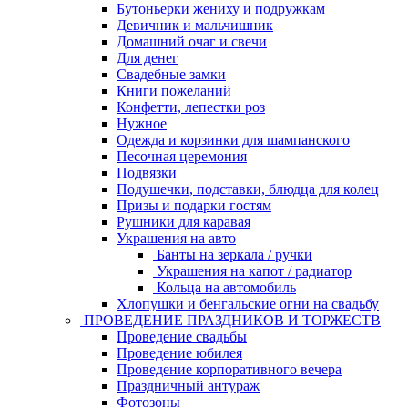
Бутоньерки жениху и подружкам
Девичник и мальчишник
Домашний очаг и свечи
Для денег
Свадебные замки
Книги пожеланий
Конфетти, лепестки роз
Нужное
Одежда и корзинки для шампанского
Песочная церемония
Подвязки
Подушечки, подставки, блюдца для колец
Призы и подарки гостям
Рушники для каравая
Украшения на авто
Банты на зеркала / ручки
Украшения на капот / радиатор
Кольца на автомобиль
Хлопушки и бенгальские огни на свадьбу
ПРОВЕДЕНИЕ ПРАЗДНИКОВ И ТОРЖЕСТВ
Проведение свадьбы
Проведение юбилея
Проведение корпоративного вечера
Праздничный антураж
Фотозоны