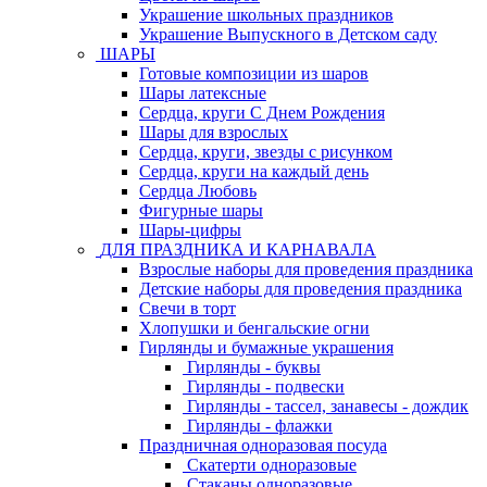
Украшение школьных праздников
Украшение Выпускного в Детском саду
ШАРЫ
Готовые композиции из шаров
Шары латексные
Сердца, круги С Днем Рождения
Шары для взрослых
Сердца, круги, звезды с рисунком
Сердца, круги на каждый день
Сердца Любовь
Фигурные шары
Шары-цифры
ДЛЯ ПРАЗДНИКА И КАРНАВАЛА
Взрослые наборы для проведения праздника
Детские наборы для проведения праздника
Свечи в торт
Хлопушки и бенгальские огни
Гирлянды и бумажные украшения
Гирлянды - буквы
Гирлянды - подвески
Гирлянды - тассел, занавесы - дождик
Гирлянды - флажки
Праздничная одноразовая посуда
Скатерти одноразовые
Стаканы одноразовые