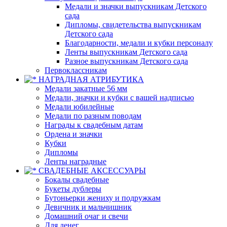
Медали и значки выпускникам Детского
сада
Дипломы, свидетельства выпускникам
Детского сада
Благодарности, медали и кубки персоналу
Ленты выпускникам Детского сада
Разное выпускникам Детского сада
Первоклассникам
НАГРАДНАЯ АТРИБУТИКА
Медали закатные 56 мм
Медали, значки и кубки с вашей надписью
Медали юбилейные
Медали по разным поводам
Награды к свадебным датам
Ордена и значки
Кубки
Дипломы
Ленты наградные
СВАДЕБНЫЕ АКСЕССУАРЫ
Бокалы свадебные
Букеты дублеры
Бутоньерки жениху и подружкам
Девичник и мальчишник
Домашний очаг и свечи
Для денег