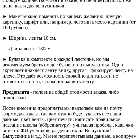
с общим количеством лент в заказе, но печатается по той же
цене, как и для выпускников.
► Макет можно поменять по вашему желанию: другую
картинку, шрифт или, например, логотип вместо картинки (от
100 рублей)
► Ширина ленты 10 см.
Длина ленты 180см.
► Булавка в комплекте к каждой ленточке, но мы
рекомендуем брать по две булавки на выпускника. Одна
скрепляет внахлёст ленту внизу, другая - фиксирует ленту на
плече. Это даёт возможность спокойно двигаться и не
отвлекаться на то, чтобы поправлять ленту.
Предоплата
- половина общей стоимости заказа, либо
полностью.
После внесения предоплаты мы высылаем вам на почту
форму для заказа, где вам нужно будет указать все ваши
данные: цвет ленты, цвет печати, написать правильное
название школы (аббревиатуру), учитывая пробелы, кавычки,
вписать ФИ учеников, разделив их на Выпускник/
Выпускница и т.д. Мы не перепечатываем данные, а копируем