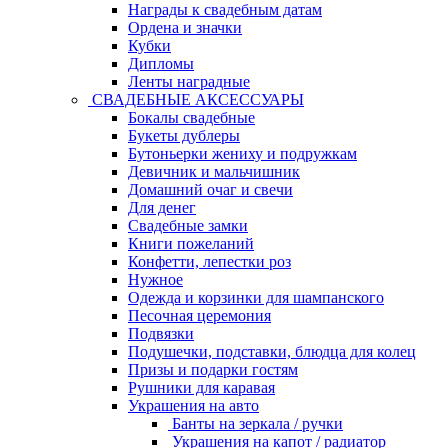
Награды к свадебным датам
Ордена и значки
Кубки
Дипломы
Ленты наградные
СВАДЕБНЫЕ АКСЕССУАРЫ
Бокалы свадебные
Букеты дублеры
Бутоньерки жениху и подружкам
Девичник и мальчишник
Домашний очаг и свечи
Для денег
Свадебные замки
Книги пожеланий
Конфетти, лепестки роз
Нужное
Одежда и корзинки для шампанского
Песочная церемония
Подвязки
Подушечки, подставки, блюдца для колец
Призы и подарки гостям
Рушники для каравая
Украшения на авто
Банты на зеркала / ручки
Украшения на капот / радиатор