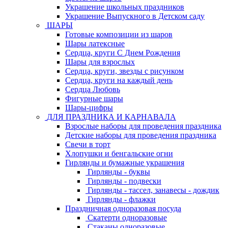
Украшение школьных праздников
Украшение Выпускного в Детском саду
ШАРЫ
Готовые композиции из шаров
Шары латексные
Сердца, круги С Днем Рождения
Шары для взрослых
Сердца, круги, звезды с рисунком
Сердца, круги на каждый день
Сердца Любовь
Фигурные шары
Шары-цифры
ДЛЯ ПРАЗДНИКА И КАРНАВАЛА
Взрослые наборы для проведения праздника
Детские наборы для проведения праздника
Свечи в торт
Хлопушки и бенгальские огни
Гирлянды и бумажные украшения
Гирлянды - буквы
Гирлянды - подвески
Гирлянды - тассел, занавесы - дождик
Гирлянды - флажки
Праздничная одноразовая посуда
Скатерти одноразовые
Стаканы одноразовые