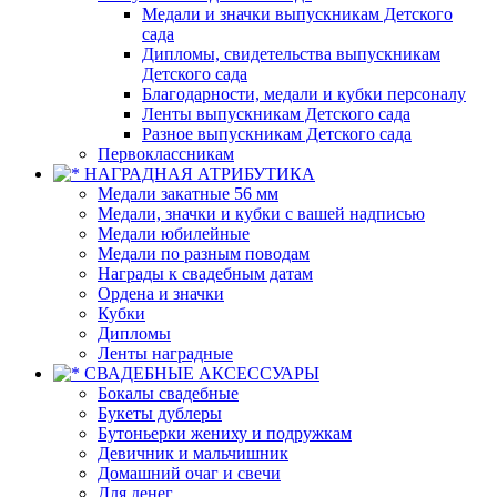
Медали и значки выпускникам Детского
сада
Дипломы, свидетельства выпускникам
Детского сада
Благодарности, медали и кубки персоналу
Ленты выпускникам Детского сада
Разное выпускникам Детского сада
Первоклассникам
НАГРАДНАЯ АТРИБУТИКА
Медали закатные 56 мм
Медали, значки и кубки с вашей надписью
Медали юбилейные
Медали по разным поводам
Награды к свадебным датам
Ордена и значки
Кубки
Дипломы
Ленты наградные
СВАДЕБНЫЕ АКСЕССУАРЫ
Бокалы свадебные
Букеты дублеры
Бутоньерки жениху и подружкам
Девичник и мальчишник
Домашний очаг и свечи
Для денег