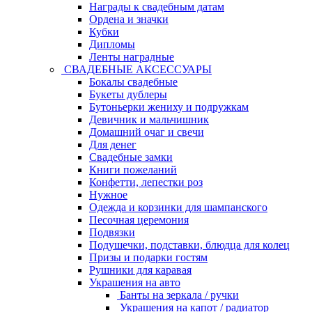
Награды к свадебным датам
Ордена и значки
Кубки
Дипломы
Ленты наградные
СВАДЕБНЫЕ АКСЕССУАРЫ
Бокалы свадебные
Букеты дублеры
Бутоньерки жениху и подружкам
Девичник и мальчишник
Домашний очаг и свечи
Для денег
Свадебные замки
Книги пожеланий
Конфетти, лепестки роз
Нужное
Одежда и корзинки для шампанского
Песочная церемония
Подвязки
Подушечки, подставки, блюдца для колец
Призы и подарки гостям
Рушники для каравая
Украшения на авто
Банты на зеркала / ручки
Украшения на капот / радиатор