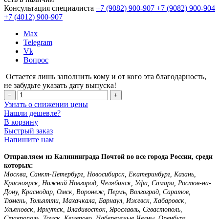
Консультация специалиста
+7 (9082)
900-907
+7 (9082)
900-904
+7 (4012)
900-907
Max
Telegram
Vk
Вопрос
Остается лишь заполнить кому и от кого эта благодарность,
не забудьте указать дату выпуска!
−
+
Узнать о снижении цены
Нашли дешевле?
В корзину
Быстрый заказ
Напишите нам
Отправляем из Калининграда Почтой во все города России, среди
которых:
Москва, Санкт-Петербург, Новосибирск, Екатеринбург, Казань,
Красноярск, Нижний Новгород, Челябинск, Уфа, Самара, Ростов-на-
Дону, Краснодар, Омск, Воронеж, Пермь, Волгоград, Саратов,
Тюмень, Тольятти, Махачкала, Барнаул, Ижевск, Хабаровск,
Ульяновск, Иркутск, Владивосток, Ярославль, Севастополь,
Ставрополь, Томск, Кемерово, Набережные Челны, Оренбург,