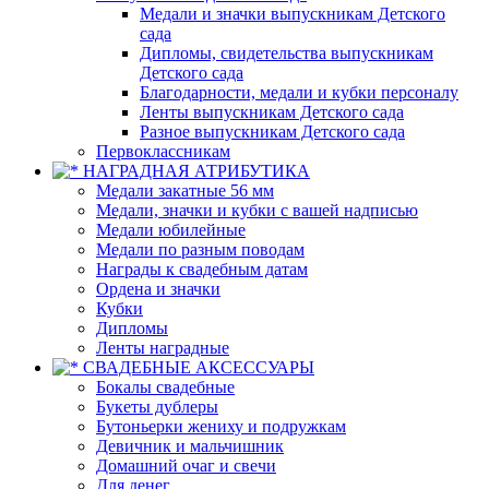
Медали и значки выпускникам Детского
сада
Дипломы, свидетельства выпускникам
Детского сада
Благодарности, медали и кубки персоналу
Ленты выпускникам Детского сада
Разное выпускникам Детского сада
Первоклассникам
НАГРАДНАЯ АТРИБУТИКА
Медали закатные 56 мм
Медали, значки и кубки с вашей надписью
Медали юбилейные
Медали по разным поводам
Награды к свадебным датам
Ордена и значки
Кубки
Дипломы
Ленты наградные
СВАДЕБНЫЕ АКСЕССУАРЫ
Бокалы свадебные
Букеты дублеры
Бутоньерки жениху и подружкам
Девичник и мальчишник
Домашний очаг и свечи
Для денег