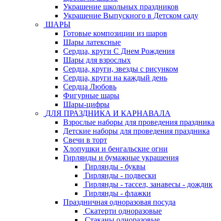
Украшение школьных праздников
Украшение Выпускного в Детском саду
ШАРЫ
Готовые композиции из шаров
Шары латексные
Сердца, круги С Днем Рождения
Шары для взрослых
Сердца, круги, звезды с рисунком
Сердца, круги на каждый день
Сердца Любовь
Фигурные шары
Шары-цифры
ДЛЯ ПРАЗДНИКА И КАРНАВАЛА
Взрослые наборы для проведения праздника
Детские наборы для проведения праздника
Свечи в торт
Хлопушки и бенгальские огни
Гирлянды и бумажные украшения
Гирлянды - буквы
Гирлянды - подвески
Гирлянды - тассел, занавесы - дождик
Гирлянды - флажки
Праздничная одноразовая посуда
Скатерти одноразовые
Стаканы одноразовые