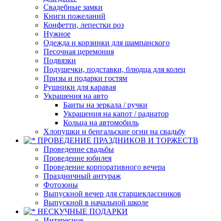
Свадебные замки
Книги пожеланий
Конфетти, лепестки роз
Нужное
Одежда и корзинки для шампанского
Песочная церемония
Подвязки
Подушечки, подставки, блюдца для колец
Призы и подарки гостям
Рушники для каравая
Украшения на авто
Банты на зеркала / ручки
Украшения на капот / радиатор
Кольца на автомобиль
Хлопушки и бенгальские огни на свадьбу
ПРОВЕДЕНИЕ ПРАЗДНИКОВ И ТОРЖЕСТВ
Проведение свадьбы
Проведение юбилея
Проведение корпоративного вечера
Праздничный антураж
Фотозоны
Выпускной вечер для старшеклассников
Выпускной в начальной школе
НЕСКУЧНЫЕ ПОДАРКИ
Интересное