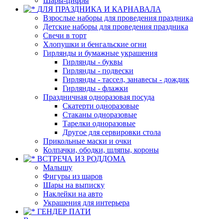
Шары-цифры
ДЛЯ ПРАЗДНИКА И КАРНАВАЛА
Взрослые наборы для проведения праздника
Детские наборы для проведения праздника
Свечи в торт
Хлопушки и бенгальские огни
Гирлянды и бумажные украшения
Гирлянды - буквы
Гирлянды - подвески
Гирлянды - тассел, занавесы - дождик
Гирлянды - флажки
Праздничная одноразовая посуда
Скатерти одноразовые
Стаканы одноразовые
Тарелки одноразовые
Другое для сервировки стола
Прикольные маски и очки
Колпачки, ободки, шляпы, короны
ВСТРЕЧА ИЗ РОДДОМА
Малышу
Фигуры из шаров
Шары на выписку
Наклейки на авто
Украшения для интерьера
ГЕНДЕР ПАТИ