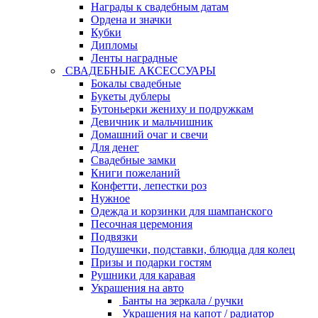
Награды к свадебным датам
Ордена и значки
Кубки
Дипломы
Ленты наградные
СВАДЕБНЫЕ АКСЕССУАРЫ
Бокалы свадебные
Букеты дублеры
Бутоньерки жениху и подружкам
Девичник и мальчишник
Домашний очаг и свечи
Для денег
Свадебные замки
Книги пожеланий
Конфетти, лепестки роз
Нужное
Одежда и корзинки для шампанского
Песочная церемония
Подвязки
Подушечки, подставки, блюдца для колец
Призы и подарки гостям
Рушники для каравая
Украшения на авто
Банты на зеркала / ручки
Украшения на капот / радиатор