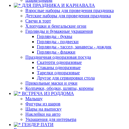
Шары-цифры
ДЛЯ ПРАЗДНИКА И КАРНАВАЛА
Взрослые наборы для проведения праздника
Детские наборы для проведения праздника
Свечи в торт
Хлопушки и бенгальские огни
Гирлянды и бумажные украшения
Гирлянды - буквы
Гирлянды - подвески
Гирлянды - тассел, занавесы - дождик
Гирлянды - флажки
Праздничная одноразовая посуда
Скатерти одноразовые
Стаканы одноразовые
Тарелки одноразовые
Другое для сервировки стола
Прикольные маски и очки
Колпачки, ободки, шляпы, короны
ВСТРЕЧА ИЗ РОДДОМА
Малышу
Фигуры из шаров
Шары на выписку
Наклейки на авто
Украшения для интерьера
ГЕНДЕР ПАТИ