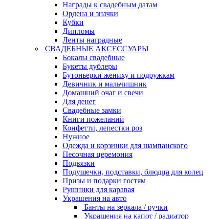
Награды к свадебным датам
Ордена и значки
Кубки
Дипломы
Ленты наградные
СВАДЕБНЫЕ АКСЕССУАРЫ
Бокалы свадебные
Букеты дублеры
Бутоньерки жениху и подружкам
Девичник и мальчишник
Домашний очаг и свечи
Для денег
Свадебные замки
Книги пожеланий
Конфетти, лепестки роз
Нужное
Одежда и корзинки для шампанского
Песочная церемония
Подвязки
Подушечки, подставки, блюдца для колец
Призы и подарки гостям
Рушники для каравая
Украшения на авто
Банты на зеркала / ручки
Украшения на капот / радиатор