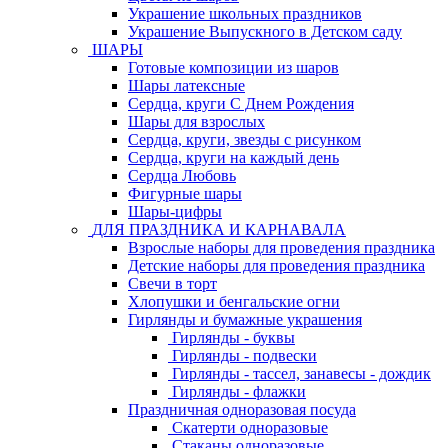
Украшение школьных праздников
Украшение Выпускного в Детском саду
ШАРЫ
Готовые композиции из шаров
Шары латексные
Сердца, круги С Днем Рождения
Шары для взрослых
Сердца, круги, звезды с рисунком
Сердца, круги на каждый день
Сердца Любовь
Фигурные шары
Шары-цифры
ДЛЯ ПРАЗДНИКА И КАРНАВАЛА
Взрослые наборы для проведения праздника
Детские наборы для проведения праздника
Свечи в торт
Хлопушки и бенгальские огни
Гирлянды и бумажные украшения
Гирлянды - буквы
Гирлянды - подвески
Гирлянды - тассел, занавесы - дождик
Гирлянды - флажки
Праздничная одноразовая посуда
Скатерти одноразовые
Стаканы одноразовые