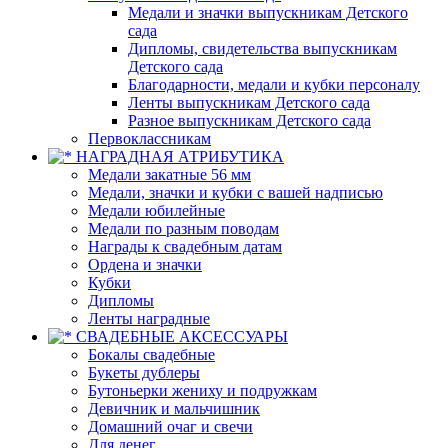
Медали и значки выпускникам Детского
сада
Дипломы, свидетельства выпускникам
Детского сада
Благодарности, медали и кубки персоналу
Ленты выпускникам Детского сада
Разное выпускникам Детского сада
Первоклассникам
НАГРАДНАЯ АТРИБУТИКА
Медали закатные 56 мм
Медали, значки и кубки с вашей надписью
Медали юбилейные
Медали по разным поводам
Награды к свадебным датам
Ордена и значки
Кубки
Дипломы
Ленты наградные
СВАДЕБНЫЕ АКСЕССУАРЫ
Бокалы свадебные
Букеты дублеры
Бутоньерки жениху и подружкам
Девичник и мальчишник
Домашний очаг и свечи
Для денег