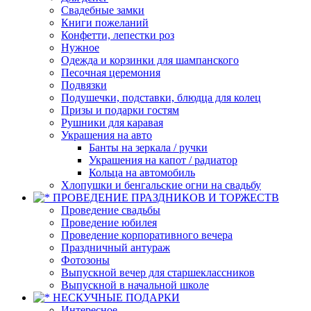
Свадебные замки
Книги пожеланий
Конфетти, лепестки роз
Нужное
Одежда и корзинки для шампанского
Песочная церемония
Подвязки
Подушечки, подставки, блюдца для колец
Призы и подарки гостям
Рушники для каравая
Украшения на авто
Банты на зеркала / ручки
Украшения на капот / радиатор
Кольца на автомобиль
Хлопушки и бенгальские огни на свадьбу
ПРОВЕДЕНИЕ ПРАЗДНИКОВ И ТОРЖЕСТВ
Проведение свадьбы
Проведение юбилея
Проведение корпоративного вечера
Праздничный антураж
Фотозоны
Выпускной вечер для старшеклассников
Выпускной в начальной школе
НЕСКУЧНЫЕ ПОДАРКИ
Интересное