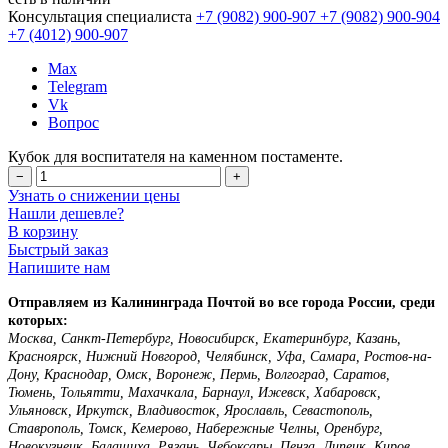
Консультация специалиста
+7 (9082)
900-907
+7 (9082)
900-904
+7 (4012)
900-907
Max
Telegram
Vk
Вопрос
Кубок для воспитателя на каменном постаменте.
−
+
Узнать о снижении цены
Нашли дешевле?
В корзину
Быстрый заказ
Напишите нам
Отправляем из Калининграда Почтой во все города России, среди
которых:
Москва, Санкт-Петербург, Новосибирск, Екатеринбург, Казань,
Красноярск, Нижний Новгород, Челябинск, Уфа, Самара, Ростов-на-
Дону, Краснодар, Омск, Воронеж, Пермь, Волгоград, Саратов,
Тюмень, Тольятти, Махачкала, Барнаул, Ижевск, Хабаровск,
Ульяновск, Иркутск, Владивосток, Ярославль, Севастополь,
Ставрополь, Томск, Кемерово, Набережные Челны, Оренбург,
Новокузнецк, Балашиха, Рязань, Чебоксары, Пенза, Липецк, Киров,