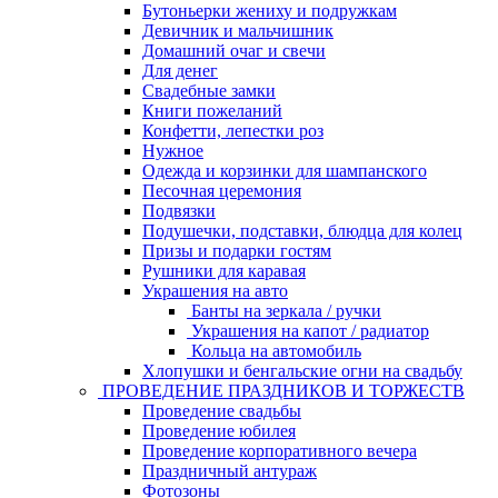
Бутоньерки жениху и подружкам
Девичник и мальчишник
Домашний очаг и свечи
Для денег
Свадебные замки
Книги пожеланий
Конфетти, лепестки роз
Нужное
Одежда и корзинки для шампанского
Песочная церемония
Подвязки
Подушечки, подставки, блюдца для колец
Призы и подарки гостям
Рушники для каравая
Украшения на авто
Банты на зеркала / ручки
Украшения на капот / радиатор
Кольца на автомобиль
Хлопушки и бенгальские огни на свадьбу
ПРОВЕДЕНИЕ ПРАЗДНИКОВ И ТОРЖЕСТВ
Проведение свадьбы
Проведение юбилея
Проведение корпоративного вечера
Праздничный антураж
Фотозоны