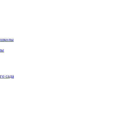
 школы
лы
го сада