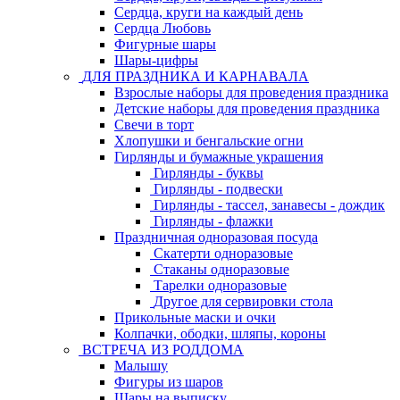
Сердца, круги на каждый день
Сердца Любовь
Фигурные шары
Шары-цифры
ДЛЯ ПРАЗДНИКА И КАРНАВАЛА
Взрослые наборы для проведения праздника
Детские наборы для проведения праздника
Свечи в торт
Хлопушки и бенгальские огни
Гирлянды и бумажные украшения
Гирлянды - буквы
Гирлянды - подвески
Гирлянды - тассел, занавесы - дождик
Гирлянды - флажки
Праздничная одноразовая посуда
Скатерти одноразовые
Стаканы одноразовые
Тарелки одноразовые
Другое для сервировки стола
Прикольные маски и очки
Колпачки, ободки, шляпы, короны
ВСТРЕЧА ИЗ РОДДОМА
Малышу
Фигуры из шаров
Шары на выписку