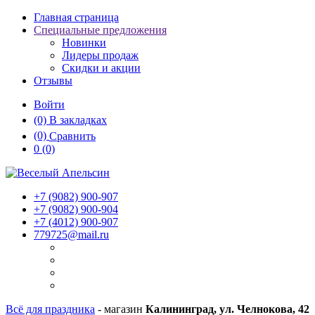
Главная страница
Специальные предложения
Новинки
Лидеры продаж
Скидки и акции
Отзывы
Войти
(0)
В закладках
(0)
Сравнить
0
(0)
+7 (9082)
900-907
+7 (9082)
900-904
+7 (4012)
900-907
779725@mail.ru
Всё для праздника
- магазин
Калининград, ул. Челнокова, 42