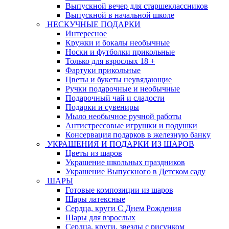
Выпускной вечер для старшеклассников
Выпускной в начальной школе
НЕСКУЧНЫЕ ПОДАРКИ
Интересное
Кружки и бокалы необычные
Носки и футболки прикольные
Только для взрослых 18 +
Фартуки прикольные
Цветы и букеты неувядающие
Ручки подарочные и необычные
Подарочный чай и сладости
Подарки и сувениры
Мыло необычное ручной работы
Антистрессовые игрушки и подушки
Консервация подарков в железную банку
УКРАШЕНИЯ И ПОДАРКИ ИЗ ШАРОВ
Цветы из шаров
Украшение школьных праздников
Украшение Выпускного в Детском саду
ШАРЫ
Готовые композиции из шаров
Шары латексные
Сердца, круги С Днем Рождения
Шары для взрослых
Сердца, круги, звезды с рисунком