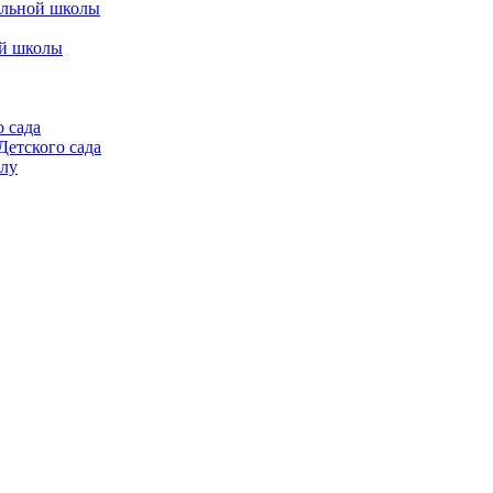
альной школы
ой школы
 сада
етского сада
алу