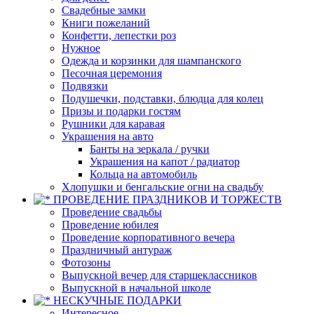
Свадебные замки
Книги пожеланий
Конфетти, лепестки роз
Нужное
Одежда и корзинки для шампанского
Песочная церемония
Подвязки
Подушечки, подставки, блюдца для колец
Призы и подарки гостям
Рушники для каравая
Украшения на авто
Банты на зеркала / ручки
Украшения на капот / радиатор
Кольца на автомобиль
Хлопушки и бенгальские огни на свадьбу
ПРОВЕДЕНИЕ ПРАЗДНИКОВ И ТОРЖЕСТВ
Проведение свадьбы
Проведение юбилея
Проведение корпоративного вечера
Праздничный антураж
Фотозоны
Выпускной вечер для старшеклассников
Выпускной в начальной школе
НЕСКУЧНЫЕ ПОДАРКИ
Интересное