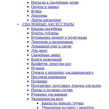
Награды к свадебным датам
Ордена и значки
Кубки
Дипломы
Ленты наградные
СВАДЕБНЫЕ АКСЕССУАРЫ
Бокалы свадебные
Букеты дублеры
Бутоньерки жениху и подружкам
Девичник и мальчишник
Домашний очаг и свечи
Для денег
Свадебные замки
Книги пожеланий
Конфетти, лепестки роз
Нужное
Одежда и корзинки для шампанского
Песочная церемония
Подвязки
Подушечки, подставки, блюдца для колец
Призы и подарки гостям
Рушники для каравая
Украшения на авто
Банты на зеркала / ручки
Украшения на капот / радиатор