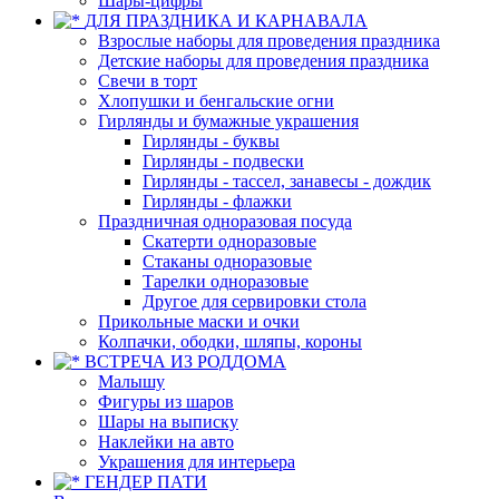
Шары-цифры
ДЛЯ ПРАЗДНИКА И КАРНАВАЛА
Взрослые наборы для проведения праздника
Детские наборы для проведения праздника
Свечи в торт
Хлопушки и бенгальские огни
Гирлянды и бумажные украшения
Гирлянды - буквы
Гирлянды - подвески
Гирлянды - тассел, занавесы - дождик
Гирлянды - флажки
Праздничная одноразовая посуда
Скатерти одноразовые
Стаканы одноразовые
Тарелки одноразовые
Другое для сервировки стола
Прикольные маски и очки
Колпачки, ободки, шляпы, короны
ВСТРЕЧА ИЗ РОДДОМА
Малышу
Фигуры из шаров
Шары на выписку
Наклейки на авто
Украшения для интерьера
ГЕНДЕР ПАТИ