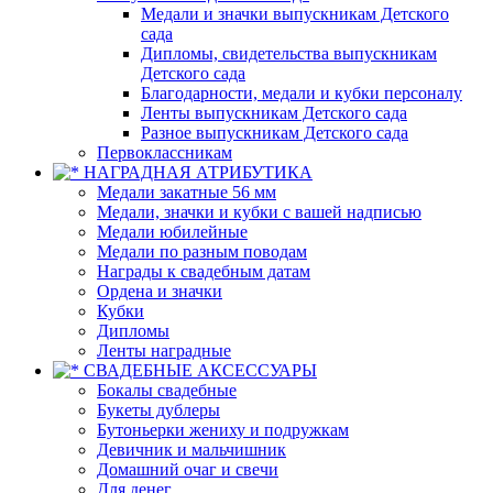
Медали и значки выпускникам Детского
сада
Дипломы, свидетельства выпускникам
Детского сада
Благодарности, медали и кубки персоналу
Ленты выпускникам Детского сада
Разное выпускникам Детского сада
Первоклассникам
НАГРАДНАЯ АТРИБУТИКА
Медали закатные 56 мм
Медали, значки и кубки с вашей надписью
Медали юбилейные
Медали по разным поводам
Награды к свадебным датам
Ордена и значки
Кубки
Дипломы
Ленты наградные
СВАДЕБНЫЕ АКСЕССУАРЫ
Бокалы свадебные
Букеты дублеры
Бутоньерки жениху и подружкам
Девичник и мальчишник
Домашний очаг и свечи
Для денег