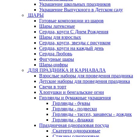
Украшение школьных праздников
Украшение Выпускного в Детском саду
ШАРЫ
Готовые композиции из шаров
Шары латексные
Сердца, круги С Днем Рождения
Шары для взрослых
Сердца, круги, звезды с рисунком
Сердца, круги на каждый день
Сердца Любовь
Фигурные шары
Шары-цифры
ДЛЯ ПРАЗДНИКА И КАРНАВАЛА
Взрослые наборы для проведения праздника
Детские наборы для проведения праздника
Свечи в торт
Хлопушки и бенгальские огни
Гирлянды и бумажные украшения
Гирлянды - буквы
Гирлянды - подвески
Гирлянды - тассел, занавесы - дождик
Гирлянды - флажки
Праздничная одноразовая посуда
Скатерти одноразовые
Стаканы одноразовые