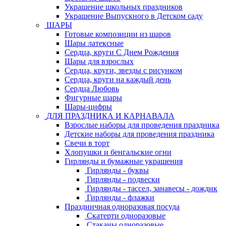
Украшение школьных праздников
Украшение Выпускного в Детском саду
ШАРЫ
Готовые композиции из шаров
Шары латексные
Сердца, круги С Днем Рождения
Шары для взрослых
Сердца, круги, звезды с рисунком
Сердца, круги на каждый день
Сердца Любовь
Фигурные шары
Шары-цифры
ДЛЯ ПРАЗДНИКА И КАРНАВАЛА
Взрослые наборы для проведения праздника
Детские наборы для проведения праздника
Свечи в торт
Хлопушки и бенгальские огни
Гирлянды и бумажные украшения
Гирлянды - буквы
Гирлянды - подвески
Гирлянды - тассел, занавесы - дождик
Гирлянды - флажки
Праздничная одноразовая посуда
Скатерти одноразовые
Стаканы одноразовые