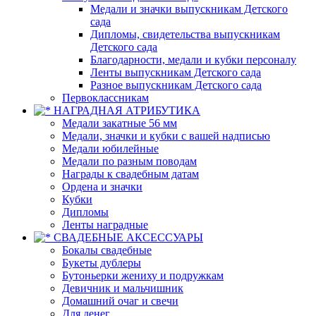
Медали и значки выпускникам Детского
сада
Дипломы, свидетельства выпускникам
Детского сада
Благодарности, медали и кубки персоналу
Ленты выпускникам Детского сада
Разное выпускникам Детского сада
Первоклассникам
НАГРАДНАЯ АТРИБУТИКА
Медали закатные 56 мм
Медали, значки и кубки с вашей надписью
Медали юбилейные
Медали по разным поводам
Награды к свадебным датам
Ордена и значки
Кубки
Дипломы
Ленты наградные
СВАДЕБНЫЕ АКСЕССУАРЫ
Бокалы свадебные
Букеты дублеры
Бутоньерки жениху и подружкам
Девичник и мальчишник
Домашний очаг и свечи
Для денег