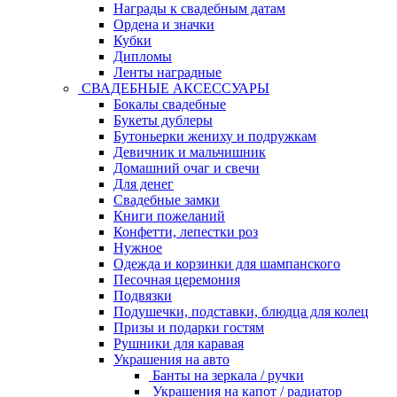
Награды к свадебным датам
Ордена и значки
Кубки
Дипломы
Ленты наградные
СВАДЕБНЫЕ АКСЕССУАРЫ
Бокалы свадебные
Букеты дублеры
Бутоньерки жениху и подружкам
Девичник и мальчишник
Домашний очаг и свечи
Для денег
Свадебные замки
Книги пожеланий
Конфетти, лепестки роз
Нужное
Одежда и корзинки для шампанского
Песочная церемония
Подвязки
Подушечки, подставки, блюдца для колец
Призы и подарки гостям
Рушники для каравая
Украшения на авто
Банты на зеркала / ручки
Украшения на капот / радиатор