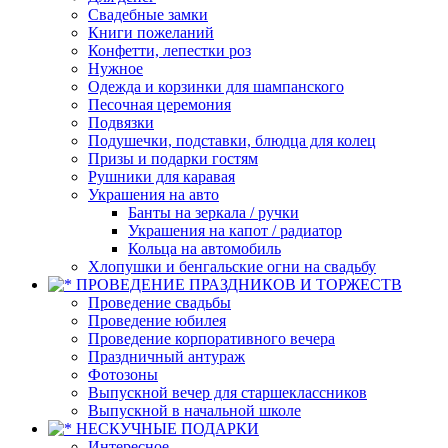
Свадебные замки
Книги пожеланий
Конфетти, лепестки роз
Нужное
Одежда и корзинки для шампанского
Песочная церемония
Подвязки
Подушечки, подставки, блюдца для колец
Призы и подарки гостям
Рушники для каравая
Украшения на авто
Банты на зеркала / ручки
Украшения на капот / радиатор
Кольца на автомобиль
Хлопушки и бенгальские огни на свадьбу
ПРОВЕДЕНИЕ ПРАЗДНИКОВ И ТОРЖЕСТВ
Проведение свадьбы
Проведение юбилея
Проведение корпоративного вечера
Праздничный антураж
Фотозоны
Выпускной вечер для старшеклассников
Выпускной в начальной школе
НЕСКУЧНЫЕ ПОДАРКИ
Интересное