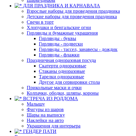
Шары-цифры
ДЛЯ ПРАЗДНИКА И КАРНАВАЛА
Взрослые наборы для проведения праздника
Детские наборы для проведения праздника
Свечи в торт
Хлопушки и бенгальские огни
Гирлянды и бумажные украшения
Гирлянды - буквы
Гирлянды - подвески
Гирлянды - тассел, занавесы - дождик
Гирлянды - флажки
Праздничная одноразовая посуда
Скатерти одноразовые
Стаканы одноразовые
Тарелки одноразовые
Другое для сервировки стола
Прикольные маски и очки
Колпачки, ободки, шляпы, короны
ВСТРЕЧА ИЗ РОДДОМА
Малышу
Фигуры из шаров
Шары на выписку
Наклейки на авто
Украшения для интерьера
ГЕНДЕР ПАТИ