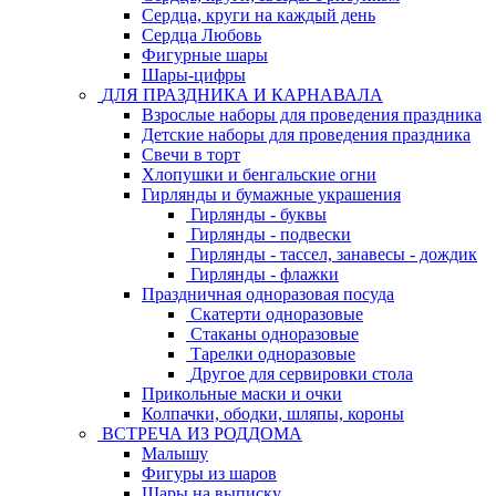
Сердца, круги на каждый день
Сердца Любовь
Фигурные шары
Шары-цифры
ДЛЯ ПРАЗДНИКА И КАРНАВАЛА
Взрослые наборы для проведения праздника
Детские наборы для проведения праздника
Свечи в торт
Хлопушки и бенгальские огни
Гирлянды и бумажные украшения
Гирлянды - буквы
Гирлянды - подвески
Гирлянды - тассел, занавесы - дождик
Гирлянды - флажки
Праздничная одноразовая посуда
Скатерти одноразовые
Стаканы одноразовые
Тарелки одноразовые
Другое для сервировки стола
Прикольные маски и очки
Колпачки, ободки, шляпы, короны
ВСТРЕЧА ИЗ РОДДОМА
Малышу
Фигуры из шаров
Шары на выписку