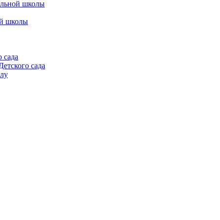
альной школы
ой школы
 сада
етского сада
алу