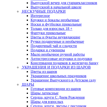
Выпускной вечер для старшеклассников
Выпускной в начальной школе
НЕСКУЧНЫЕ ПОДАРКИ
Интересное
Кружки и бокалы необычные
Носки и футболки прикольные
Только для взрослых 18 +
Фартуки прикольные
Цветы и букеты неувядающие
Ручки подарочные и необычные
Подарочный чай и сладости
Подарки и сувениры
Мыло необычное ручной работы
Антистрессовые игрушки и подушки
Консервация подарков в железную банку
УКРАШЕНИЯ И ПОДАРКИ ИЗ ШАРОВ
Цветы из шаров
Украшение школьных праздников
Украшение Выпускного в Детском саду
ШАРЫ
Готовые композиции из шаров
Шары латексные
Сердца, круги С Днем Рождения
Шары для взрослых
Сердца, круги, звезды с рисунком