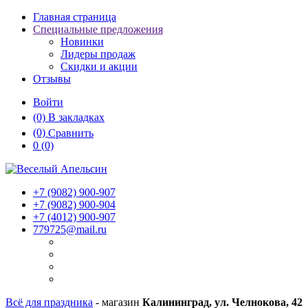
Главная страница
Специальные предложения
Новинки
Лидеры продаж
Скидки и акции
Отзывы
Войти
(0)
В закладках
(0)
Сравнить
0
(0)
+7 (9082)
900-907
+7 (9082)
900-904
+7 (4012)
900-907
779725@mail.ru
Всё для праздника
- магазин
Калининград, ул. Челнокова, 42