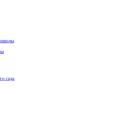
 школы
лы
го сада