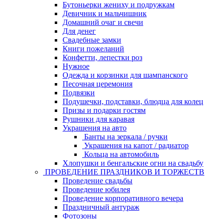
Бутоньерки жениху и подружкам
Девичник и мальчишник
Домашний очаг и свечи
Для денег
Свадебные замки
Книги пожеланий
Конфетти, лепестки роз
Нужное
Одежда и корзинки для шампанского
Песочная церемония
Подвязки
Подушечки, подставки, блюдца для колец
Призы и подарки гостям
Рушники для каравая
Украшения на авто
Банты на зеркала / ручки
Украшения на капот / радиатор
Кольца на автомобиль
Хлопушки и бенгальские огни на свадьбу
ПРОВЕДЕНИЕ ПРАЗДНИКОВ И ТОРЖЕСТВ
Проведение свадьбы
Проведение юбилея
Проведение корпоративного вечера
Праздничный антураж
Фотозоны