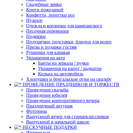
Свадебные замки
Книги пожеланий
Конфетти, лепестки роз
Нужное
Одежда и корзинки для шампанского
Песочная церемония
Подвязки
Подушечки, подставки, блюдца для колец
Призы и подарки гостям
Рушники для каравая
Украшения на авто
Банты на зеркала / ручки
Украшения на капот / радиатор
Кольца на автомобиль
Хлопушки и бенгальские огни на свадьбу
ПРОВЕДЕНИЕ ПРАЗДНИКОВ И ТОРЖЕСТВ
Проведение свадьбы
Проведение юбилея
Проведение корпоративного вечера
Праздничный антураж
Фотозоны
Выпускной вечер для старшеклассников
Выпускной в начальной школе
НЕСКУЧНЫЕ ПОДАРКИ
Интересное