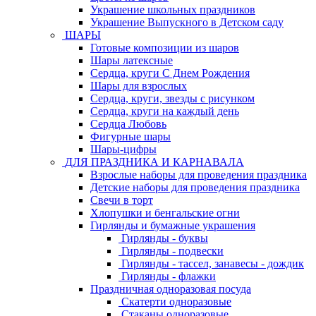
Украшение школьных праздников
Украшение Выпускного в Детском саду
ШАРЫ
Готовые композиции из шаров
Шары латексные
Сердца, круги С Днем Рождения
Шары для взрослых
Сердца, круги, звезды с рисунком
Сердца, круги на каждый день
Сердца Любовь
Фигурные шары
Шары-цифры
ДЛЯ ПРАЗДНИКА И КАРНАВАЛА
Взрослые наборы для проведения праздника
Детские наборы для проведения праздника
Свечи в торт
Хлопушки и бенгальские огни
Гирлянды и бумажные украшения
Гирлянды - буквы
Гирлянды - подвески
Гирлянды - тассел, занавесы - дождик
Гирлянды - флажки
Праздничная одноразовая посуда
Скатерти одноразовые
Стаканы одноразовые