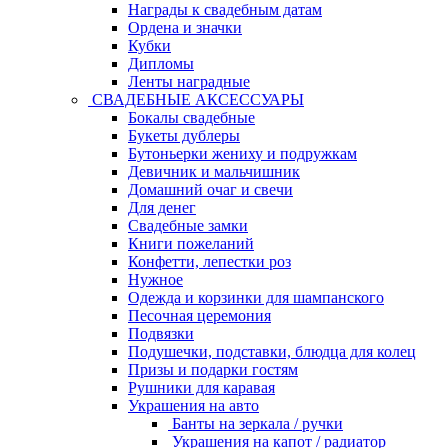
Награды к свадебным датам
Ордена и значки
Кубки
Дипломы
Ленты наградные
СВАДЕБНЫЕ АКСЕССУАРЫ
Бокалы свадебные
Букеты дублеры
Бутоньерки жениху и подружкам
Девичник и мальчишник
Домашний очаг и свечи
Для денег
Свадебные замки
Книги пожеланий
Конфетти, лепестки роз
Нужное
Одежда и корзинки для шампанского
Песочная церемония
Подвязки
Подушечки, подставки, блюдца для колец
Призы и подарки гостям
Рушники для каравая
Украшения на авто
Банты на зеркала / ручки
Украшения на капот / радиатор