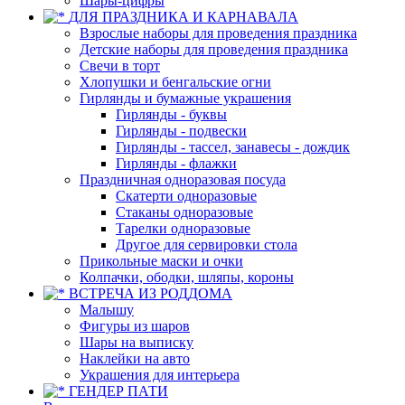
Шары-цифры
ДЛЯ ПРАЗДНИКА И КАРНАВАЛА
Взрослые наборы для проведения праздника
Детские наборы для проведения праздника
Свечи в торт
Хлопушки и бенгальские огни
Гирлянды и бумажные украшения
Гирлянды - буквы
Гирлянды - подвески
Гирлянды - тассел, занавесы - дождик
Гирлянды - флажки
Праздничная одноразовая посуда
Скатерти одноразовые
Стаканы одноразовые
Тарелки одноразовые
Другое для сервировки стола
Прикольные маски и очки
Колпачки, ободки, шляпы, короны
ВСТРЕЧА ИЗ РОДДОМА
Малышу
Фигуры из шаров
Шары на выписку
Наклейки на авто
Украшения для интерьера
ГЕНДЕР ПАТИ