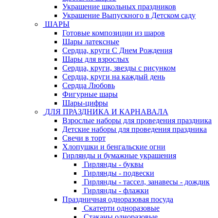
Украшение школьных праздников
Украшение Выпускного в Детском саду
ШАРЫ
Готовые композиции из шаров
Шары латексные
Сердца, круги С Днем Рождения
Шары для взрослых
Сердца, круги, звезды с рисунком
Сердца, круги на каждый день
Сердца Любовь
Фигурные шары
Шары-цифры
ДЛЯ ПРАЗДНИКА И КАРНАВАЛА
Взрослые наборы для проведения праздника
Детские наборы для проведения праздника
Свечи в торт
Хлопушки и бенгальские огни
Гирлянды и бумажные украшения
Гирлянды - буквы
Гирлянды - подвески
Гирлянды - тассел, занавесы - дождик
Гирлянды - флажки
Праздничная одноразовая посуда
Скатерти одноразовые
Стаканы одноразовые