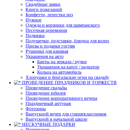
Свадебные замки
Книги пожеланий
Конфетти, лепестки роз
Нужное
Одежда и корзинки для шампанского
Песочная церемония
Подвязки
Подушечки, подставки, блюдца для колец
Призы и подарки гостям
Рушники для каравая
Украшения на авто
Банты на зеркала / ручки
Украшения на капот / радиатор
Кольца на автомобиль
Хлопушки и бенгальские огни на свадьбу
ПРОВЕДЕНИЕ ПРАЗДНИКОВ И ТОРЖЕСТВ
Проведение свадьбы
Проведение юбилея
Проведение корпоративного вечера
Праздничный антураж
Фотозоны
Выпускной вечер для старшеклассников
Выпускной в начальной школе
НЕСКУЧНЫЕ ПОДАРКИ
Интересное