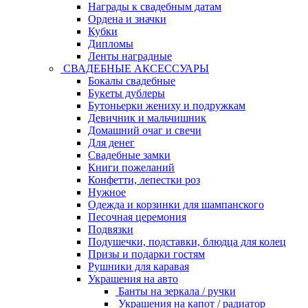
Награды к свадебным датам
Ордена и значки
Кубки
Дипломы
Ленты наградные
СВАДЕБНЫЕ АКСЕССУАРЫ
Бокалы свадебные
Букеты дублеры
Бутоньерки жениху и подружкам
Девичник и мальчишник
Домашний очаг и свечи
Для денег
Свадебные замки
Книги пожеланий
Конфетти, лепестки роз
Нужное
Одежда и корзинки для шампанского
Песочная церемония
Подвязки
Подушечки, подставки, блюдца для колец
Призы и подарки гостям
Рушники для каравая
Украшения на авто
Банты на зеркала / ручки
Украшения на капот / радиатор