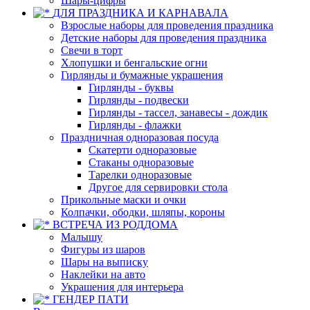
Шары-цифры
ДЛЯ ПРАЗДНИКА И КАРНАВАЛА
Взрослые наборы для проведения праздника
Детские наборы для проведения праздника
Свечи в торт
Хлопушки и бенгальские огни
Гирлянды и бумажные украшения
Гирлянды - буквы
Гирлянды - подвески
Гирлянды - тассел, занавесы - дождик
Гирлянды - флажки
Праздничная одноразовая посуда
Скатерти одноразовые
Стаканы одноразовые
Тарелки одноразовые
Другое для сервировки стола
Прикольные маски и очки
Колпачки, ободки, шляпы, короны
ВСТРЕЧА ИЗ РОДДОМА
Малышу
Фигуры из шаров
Шары на выписку
Наклейки на авто
Украшения для интерьера
ГЕНДЕР ПАТИ