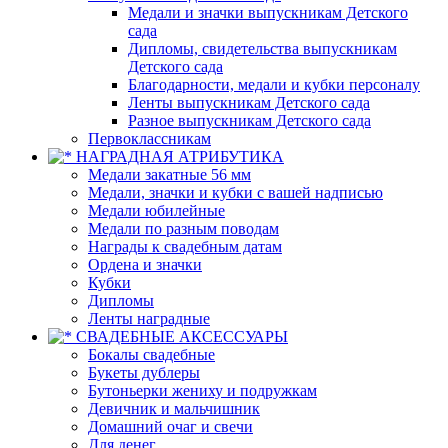
Медали и значки выпускникам Детского
сада
Дипломы, свидетельства выпускникам
Детского сада
Благодарности, медали и кубки персоналу
Ленты выпускникам Детского сада
Разное выпускникам Детского сада
Первоклассникам
НАГРАДНАЯ АТРИБУТИКА
Медали закатные 56 мм
Медали, значки и кубки с вашей надписью
Медали юбилейные
Медали по разным поводам
Награды к свадебным датам
Ордена и значки
Кубки
Дипломы
Ленты наградные
СВАДЕБНЫЕ АКСЕССУАРЫ
Бокалы свадебные
Букеты дублеры
Бутоньерки жениху и подружкам
Девичник и мальчишник
Домашний очаг и свечи
Для денег