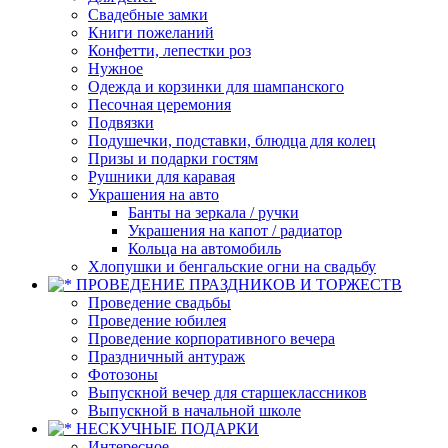
Свадебные замки
Книги пожеланий
Конфетти, лепестки роз
Нужное
Одежда и корзинки для шампанского
Песочная церемония
Подвязки
Подушечки, подставки, блюдца для колец
Призы и подарки гостям
Рушники для каравая
Украшения на авто
Банты на зеркала / ручки
Украшения на капот / радиатор
Кольца на автомобиль
Хлопушки и бенгальские огни на свадьбу
ПРОВЕДЕНИЕ ПРАЗДНИКОВ И ТОРЖЕСТВ
Проведение свадьбы
Проведение юбилея
Проведение корпоративного вечера
Праздничный антураж
Фотозоны
Выпускной вечер для старшеклассников
Выпускной в начальной школе
НЕСКУЧНЫЕ ПОДАРКИ
Интересное