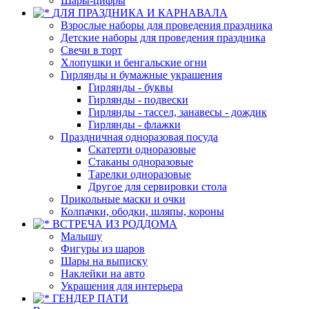
Шары-цифры
ДЛЯ ПРАЗДНИКА И КАРНАВАЛА
Взрослые наборы для проведения праздника
Детские наборы для проведения праздника
Свечи в торт
Хлопушки и бенгальские огни
Гирлянды и бумажные украшения
Гирлянды - буквы
Гирлянды - подвески
Гирлянды - тассел, занавесы - дождик
Гирлянды - флажки
Праздничная одноразовая посуда
Скатерти одноразовые
Стаканы одноразовые
Тарелки одноразовые
Другое для сервировки стола
Прикольные маски и очки
Колпачки, ободки, шляпы, короны
ВСТРЕЧА ИЗ РОДДОМА
Малышу
Фигуры из шаров
Шары на выписку
Наклейки на авто
Украшения для интерьера
ГЕНДЕР ПАТИ