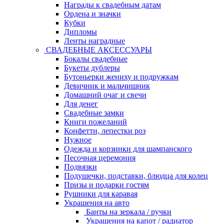
Награды к свадебным датам
Ордена и значки
Кубки
Дипломы
Ленты наградные
СВАДЕБНЫЕ АКСЕССУАРЫ
Бокалы свадебные
Букеты дублеры
Бутоньерки жениху и подружкам
Девичник и мальчишник
Домашний очаг и свечи
Для денег
Свадебные замки
Книги пожеланий
Конфетти, лепестки роз
Нужное
Одежда и корзинки для шампанского
Песочная церемония
Подвязки
Подушечки, подставки, блюдца для колец
Призы и подарки гостям
Рушники для каравая
Украшения на авто
Банты на зеркала / ручки
Украшения на капот / радиатор