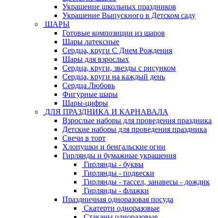
Украшение школьных праздников
Украшение Выпускного в Детском саду
ШАРЫ
Готовые композиции из шаров
Шары латексные
Сердца, круги С Днем Рождения
Шары для взрослых
Сердца, круги, звезды с рисунком
Сердца, круги на каждый день
Сердца Любовь
Фигурные шары
Шары-цифры
ДЛЯ ПРАЗДНИКА И КАРНАВАЛА
Взрослые наборы для проведения праздника
Детские наборы для проведения праздника
Свечи в торт
Хлопушки и бенгальские огни
Гирлянды и бумажные украшения
Гирлянды - буквы
Гирлянды - подвески
Гирлянды - тассел, занавесы - дождик
Гирлянды - флажки
Праздничная одноразовая посуда
Скатерти одноразовые
Стаканы одноразовые