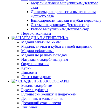
Медали и значки выпускникам Детского
сада
Дипломы, свидетельства выпускникам
Детского сада
Благодарности, медали и кубки персоналу
Ленты выпускникам Детского сада
Разное выпускникам Детского сада
Первоклассникам
НАГРАДНАЯ АТРИБУТИКА
Медали закатные 56 мм
Медали, значки и кубки с вашей надписью
Медали юбилейные
Медали по разным поводам
Награды к свадебным датам
Ордена и значки
Кубки
Дипломы
Ленты наградные
СВАДЕБНЫЕ АКСЕССУАРЫ
Бокалы свадебные
Букеты дублеры
Бутоньерки жениху и подружкам
Девичник и мальчишник
Домашний очаг и свечи
Для денег