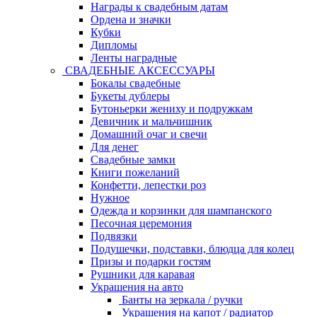
Награды к свадебным датам
Ордена и значки
Кубки
Дипломы
Ленты наградные
СВАДЕБНЫЕ АКСЕССУАРЫ
Бокалы свадебные
Букеты дублеры
Бутоньерки жениху и подружкам
Девичник и мальчишник
Домашний очаг и свечи
Для денег
Свадебные замки
Книги пожеланий
Конфетти, лепестки роз
Нужное
Одежда и корзинки для шампанского
Песочная церемония
Подвязки
Подушечки, подставки, блюдца для колец
Призы и подарки гостям
Рушники для каравая
Украшения на авто
Банты на зеркала / ручки
Украшения на капот / радиатор