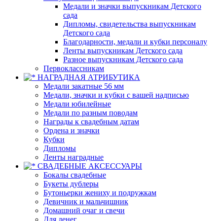
Медали и значки выпускникам Детского
сада
Дипломы, свидетельства выпускникам
Детского сада
Благодарности, медали и кубки персоналу
Ленты выпускникам Детского сада
Разное выпускникам Детского сада
Первоклассникам
НАГРАДНАЯ АТРИБУТИКА
Медали закатные 56 мм
Медали, значки и кубки с вашей надписью
Медали юбилейные
Медали по разным поводам
Награды к свадебным датам
Ордена и значки
Кубки
Дипломы
Ленты наградные
СВАДЕБНЫЕ АКСЕССУАРЫ
Бокалы свадебные
Букеты дублеры
Бутоньерки жениху и подружкам
Девичник и мальчишник
Домашний очаг и свечи
Для денег