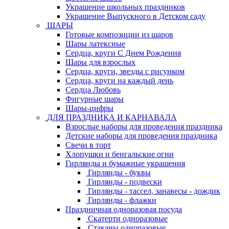
Украшение школьных праздников
Украшение Выпускного в Детском саду
ШАРЫ
Готовые композиции из шаров
Шары латексные
Сердца, круги С Днем Рождения
Шары для взрослых
Сердца, круги, звезды с рисунком
Сердца, круги на каждый день
Сердца Любовь
Фигурные шары
Шары-цифры
ДЛЯ ПРАЗДНИКА И КАРНАВАЛА
Взрослые наборы для проведения праздника
Детские наборы для проведения праздника
Свечи в торт
Хлопушки и бенгальские огни
Гирлянды и бумажные украшения
Гирлянды - буквы
Гирлянды - подвески
Гирлянды - тассел, занавесы - дождик
Гирлянды - флажки
Праздничная одноразовая посуда
Скатерти одноразовые
Стаканы одноразовые