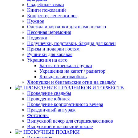
Свадебные замки
Книги пожеланий
Конфетти, лепестки роз
Нужное
Одежда и корзинки для шампанского
Песочная церемония
Подвязки
Подушечки, подставки, блюдца для колец
Призы и подарки гостям
Рушники для каравая
Украшения на авто
Банты на зеркала / ручки
Украшения на капот / радиатор
Кольца на автомобиль
Хлопушки и бенгальские огни на свадьбу
ПРОВЕДЕНИЕ ПРАЗДНИКОВ И ТОРЖЕСТВ
Проведение свадьбы
Проведение юбилея
Проведение корпоративного вечера
Праздничный антураж
Фотозоны
Выпускной вечер для старшеклассников
Выпускной в начальной школе
НЕСКУЧНЫЕ ПОДАРКИ
Интересное