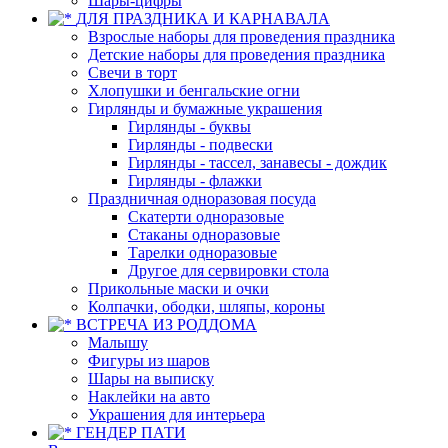
Шары-цифры
ДЛЯ ПРАЗДНИКА И КАРНАВАЛА
Взрослые наборы для проведения праздника
Детские наборы для проведения праздника
Свечи в торт
Хлопушки и бенгальские огни
Гирлянды и бумажные украшения
Гирлянды - буквы
Гирлянды - подвески
Гирлянды - тассел, занавесы - дождик
Гирлянды - флажки
Праздничная одноразовая посуда
Скатерти одноразовые
Стаканы одноразовые
Тарелки одноразовые
Другое для сервировки стола
Прикольные маски и очки
Колпачки, ободки, шляпы, короны
ВСТРЕЧА ИЗ РОДДОМА
Малышу
Фигуры из шаров
Шары на выписку
Наклейки на авто
Украшения для интерьера
ГЕНДЕР ПАТИ