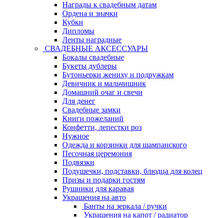
Награды к свадебным датам
Ордена и значки
Кубки
Дипломы
Ленты наградные
СВАДЕБНЫЕ АКСЕССУАРЫ
Бокалы свадебные
Букеты дублеры
Бутоньерки жениху и подружкам
Девичник и мальчишник
Домашний очаг и свечи
Для денег
Свадебные замки
Книги пожеланий
Конфетти, лепестки роз
Нужное
Одежда и корзинки для шампанского
Песочная церемония
Подвязки
Подушечки, подставки, блюдца для колец
Призы и подарки гостям
Рушники для каравая
Украшения на авто
Банты на зеркала / ручки
Украшения на капот / радиатор