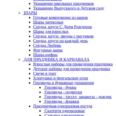
Украшение школьных праздников
Украшение Выпускного в Детском саду
ШАРЫ
Готовые композиции из шаров
Шары латексные
Сердца, круги С Днем Рождения
Шары для взрослых
Сердца, круги, звезды с рисунком
Сердца, круги на каждый день
Сердца Любовь
Фигурные шары
Шары-цифры
ДЛЯ ПРАЗДНИКА И КАРНАВАЛА
Взрослые наборы для проведения праздника
Детские наборы для проведения праздника
Свечи в торт
Хлопушки и бенгальские огни
Гирлянды и бумажные украшения
Гирлянды - буквы
Гирлянды - подвески
Гирлянды - тассел, занавесы - дождик
Гирлянды - флажки
Праздничная одноразовая посуда
Скатерти одноразовые
Стаканы одноразовые