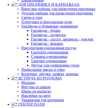
Шары-цифры
ДЛЯ ПРАЗДНИКА И КАРНАВАЛА
Взрослые наборы для проведения праздника
Детские наборы для проведения праздника
Свечи в торт
Хлопушки и бенгальские огни
Гирлянды и бумажные украшения
Гирлянды - буквы
Гирлянды - подвески
Гирлянды - тассел, занавесы - дождик
Гирлянды - флажки
Праздничная одноразовая посуда
Скатерти одноразовые
Стаканы одноразовые
Тарелки одноразовые
Другое для сервировки стола
Прикольные маски и очки
Колпачки, ободки, шляпы, короны
ВСТРЕЧА ИЗ РОДДОМА
Малышу
Фигуры из шаров
Шары на выписку
Наклейки на авто
Украшения для интерьера
ГЕНДЕР ПАТИ