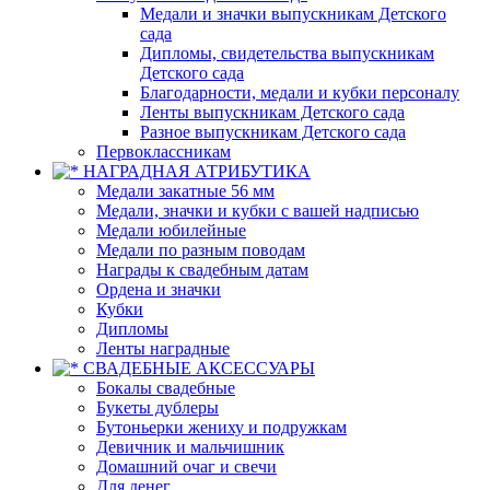
Медали и значки выпускникам Детского
сада
Дипломы, свидетельства выпускникам
Детского сада
Благодарности, медали и кубки персоналу
Ленты выпускникам Детского сада
Разное выпускникам Детского сада
Первоклассникам
НАГРАДНАЯ АТРИБУТИКА
Медали закатные 56 мм
Медали, значки и кубки с вашей надписью
Медали юбилейные
Медали по разным поводам
Награды к свадебным датам
Ордена и значки
Кубки
Дипломы
Ленты наградные
СВАДЕБНЫЕ АКСЕССУАРЫ
Бокалы свадебные
Букеты дублеры
Бутоньерки жениху и подружкам
Девичник и мальчишник
Домашний очаг и свечи
Для денег