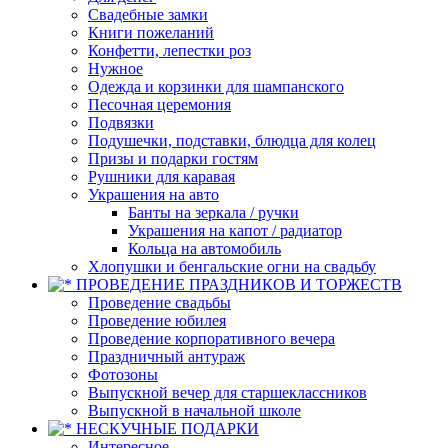
Свадебные замки
Книги пожеланий
Конфетти, лепестки роз
Нужное
Одежда и корзинки для шампанского
Песочная церемония
Подвязки
Подушечки, подставки, блюдца для колец
Призы и подарки гостям
Рушники для каравая
Украшения на авто
Банты на зеркала / ручки
Украшения на капот / радиатор
Кольца на автомобиль
Хлопушки и бенгальские огни на свадьбу
ПРОВЕДЕНИЕ ПРАЗДНИКОВ И ТОРЖЕСТВ
Проведение свадьбы
Проведение юбилея
Проведение корпоративного вечера
Праздничный антураж
Фотозоны
Выпускной вечер для старшеклассников
Выпускной в начальной школе
НЕСКУЧНЫЕ ПОДАРКИ
Интересное