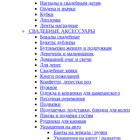
Награды к свадебным датам
Ордена и значки
Кубки
Дипломы
Ленты наградные
СВАДЕБНЫЕ АКСЕССУАРЫ
Бокалы свадебные
Букеты дублеры
Бутоньерки жениху и подружкам
Девичник и мальчишник
Домашний очаг и свечи
Для денег
Свадебные замки
Книги пожеланий
Конфетти, лепестки роз
Нужное
Одежда и корзинки для шампанского
Песочная церемония
Подвязки
Подушечки, подставки, блюдца для колец
Призы и подарки гостям
Рушники для каравая
Украшения на авто
Банты на зеркала / ручки
Украшения на капот / радиатор