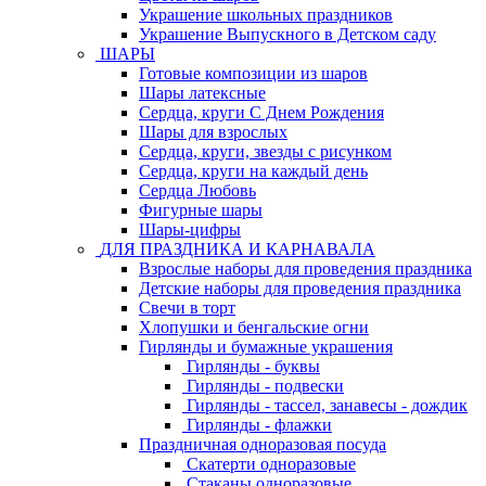
Украшение школьных праздников
Украшение Выпускного в Детском саду
ШАРЫ
Готовые композиции из шаров
Шары латексные
Сердца, круги С Днем Рождения
Шары для взрослых
Сердца, круги, звезды с рисунком
Сердца, круги на каждый день
Сердца Любовь
Фигурные шары
Шары-цифры
ДЛЯ ПРАЗДНИКА И КАРНАВАЛА
Взрослые наборы для проведения праздника
Детские наборы для проведения праздника
Свечи в торт
Хлопушки и бенгальские огни
Гирлянды и бумажные украшения
Гирлянды - буквы
Гирлянды - подвески
Гирлянды - тассел, занавесы - дождик
Гирлянды - флажки
Праздничная одноразовая посуда
Скатерти одноразовые
Стаканы одноразовые