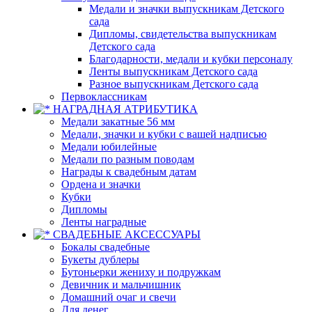
Медали и значки выпускникам Детского
сада
Дипломы, свидетельства выпускникам
Детского сада
Благодарности, медали и кубки персоналу
Ленты выпускникам Детского сада
Разное выпускникам Детского сада
Первоклассникам
НАГРАДНАЯ АТРИБУТИКА
Медали закатные 56 мм
Медали, значки и кубки с вашей надписью
Медали юбилейные
Медали по разным поводам
Награды к свадебным датам
Ордена и значки
Кубки
Дипломы
Ленты наградные
СВАДЕБНЫЕ АКСЕССУАРЫ
Бокалы свадебные
Букеты дублеры
Бутоньерки жениху и подружкам
Девичник и мальчишник
Домашний очаг и свечи
Для денег