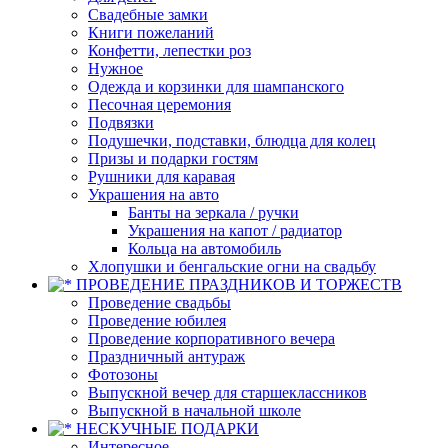
Свадебные замки
Книги пожеланий
Конфетти, лепестки роз
Нужное
Одежда и корзинки для шампанского
Песочная церемония
Подвязки
Подушечки, подставки, блюдца для колец
Призы и подарки гостям
Рушники для каравая
Украшения на авто
Банты на зеркала / ручки
Украшения на капот / радиатор
Кольца на автомобиль
Хлопушки и бенгальские огни на свадьбу
ПРОВЕДЕНИЕ ПРАЗДНИКОВ И ТОРЖЕСТВ
Проведение свадьбы
Проведение юбилея
Проведение корпоративного вечера
Праздничный антураж
Фотозоны
Выпускной вечер для старшеклассников
Выпускной в начальной школе
НЕСКУЧНЫЕ ПОДАРКИ
Интересное