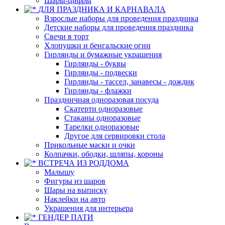
Шары-цифры
ДЛЯ ПРАЗДНИКА И КАРНАВАЛА
Взрослые наборы для проведения праздника
Детские наборы для проведения праздника
Свечи в торт
Хлопушки и бенгальские огни
Гирлянды и бумажные украшения
Гирлянды - буквы
Гирлянды - подвески
Гирлянды - тассел, занавесы - дождик
Гирлянды - флажки
Праздничная одноразовая посуда
Скатерти одноразовые
Стаканы одноразовые
Тарелки одноразовые
Другое для сервировки стола
Прикольные маски и очки
Колпачки, ободки, шляпы, короны
ВСТРЕЧА ИЗ РОДДОМА
Малышу
Фигуры из шаров
Шары на выписку
Наклейки на авто
Украшения для интерьера
ГЕНДЕР ПАТИ