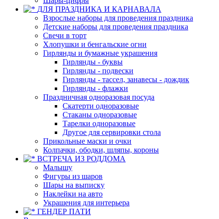
Шары-цифры
ДЛЯ ПРАЗДНИКА И КАРНАВАЛА
Взрослые наборы для проведения праздника
Детские наборы для проведения праздника
Свечи в торт
Хлопушки и бенгальские огни
Гирлянды и бумажные украшения
Гирлянды - буквы
Гирлянды - подвески
Гирлянды - тассел, занавесы - дождик
Гирлянды - флажки
Праздничная одноразовая посуда
Скатерти одноразовые
Стаканы одноразовые
Тарелки одноразовые
Другое для сервировки стола
Прикольные маски и очки
Колпачки, ободки, шляпы, короны
ВСТРЕЧА ИЗ РОДДОМА
Малышу
Фигуры из шаров
Шары на выписку
Наклейки на авто
Украшения для интерьера
ГЕНДЕР ПАТИ