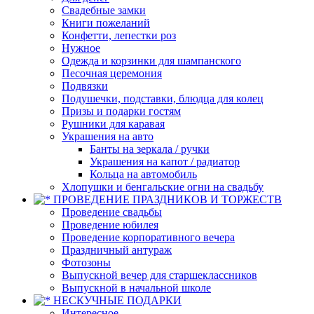
Свадебные замки
Книги пожеланий
Конфетти, лепестки роз
Нужное
Одежда и корзинки для шампанского
Песочная церемония
Подвязки
Подушечки, подставки, блюдца для колец
Призы и подарки гостям
Рушники для каравая
Украшения на авто
Банты на зеркала / ручки
Украшения на капот / радиатор
Кольца на автомобиль
Хлопушки и бенгальские огни на свадьбу
ПРОВЕДЕНИЕ ПРАЗДНИКОВ И ТОРЖЕСТВ
Проведение свадьбы
Проведение юбилея
Проведение корпоративного вечера
Праздничный антураж
Фотозоны
Выпускной вечер для старшеклассников
Выпускной в начальной школе
НЕСКУЧНЫЕ ПОДАРКИ
Интересное