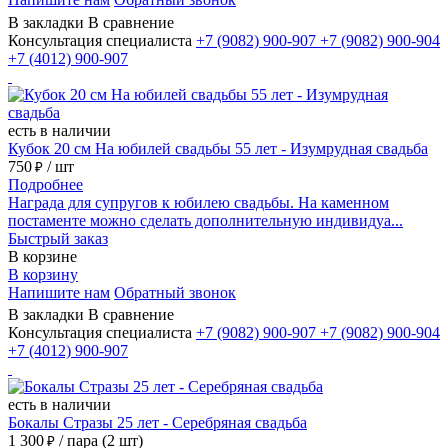
В закладки
В сравнение
Консультация специалиста
+7 (9082)
900-907
+7 (9082)
900-904
+7 (4012)
900-907
есть в наличии
Кубок 20 см На юбилей свадьбы 55 лет - Изумрудная свадьба
750
/ шт
₽
Подробнее
Награда для супругов к юбилею свадьбы. На каменном
постаменте можно сделать дополнительную индивидуа...
Быстрый заказ
В корзине
В корзину
Напишите нам
Обратный звонок
В закладки
В сравнение
Консультация специалиста
+7 (9082)
900-907
+7 (9082)
900-904
+7 (4012)
900-907
есть в наличии
Бокалы Стразы 25 лет - Серебряная свадьба
1 300
/ пара (2 шт)
₽