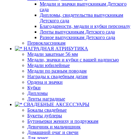
Медали и значки выпускникам Детского
сада
Дипломы, свидетельства выпускникам
Детского сада
Благодарности, медали и кубки персоналу
Ленты выпускникам Детского сада
Разное выпускникам Детского сада
Первоклассникам
НАГРАДНАЯ АТРИБУТИКА
Медали закатные 56 мм
Медали, значки и кубки с вашей надписью
Медали юбилейные
Медали по разным поводам
Награды к свадебным датам
Ордена и значки
Кубки
Дипломы
Ленты наградные
СВАДЕБНЫЕ АКСЕССУАРЫ
Бокалы свадебные
Букеты дублеры
Бутоньерки жениху и подружкам
Девичник и мальчишник
Домашний очаг и свечи
Для денег