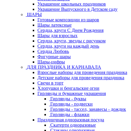
Украшение школьных праздников
Украшение Выпускного в Детском саду
ШАРЫ
Готовые композиции из шаров
Шары латексные
Сердца, круги С Днем Рождения
Шары для взрослых
Сердца, круги, звезды с рисунком
Сердца, круги на каждый день
Сердца Любовь
Фигурные шары
Шары-цифры
ДЛЯ ПРАЗДНИКА И КАРНАВАЛА
Взрослые наборы для проведения праздника
Детские наборы для проведения праздника
Свечи в торт
Хлопушки и бенгальские огни
Гирлянды и бумажные украшения
Гирлянды - буквы
Гирлянды - подвески
Гирлянды - тассел, занавесы - дождик
Гирлянды - флажки
Праздничная одноразовая посуда
Скатерти одноразовые
Стаканы одноразовые