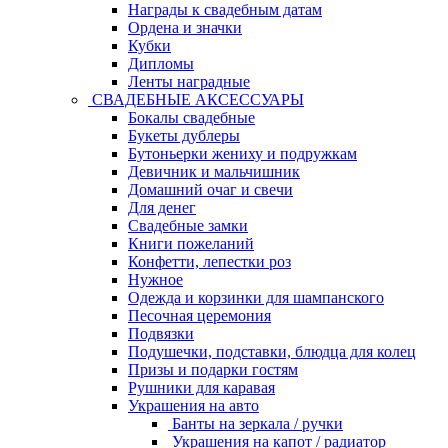
Награды к свадебным датам
Ордена и значки
Кубки
Дипломы
Ленты наградные
СВАДЕБНЫЕ АКСЕССУАРЫ
Бокалы свадебные
Букеты дублеры
Бутоньерки жениху и подружкам
Девичник и мальчишник
Домашний очаг и свечи
Для денег
Свадебные замки
Книги пожеланий
Конфетти, лепестки роз
Нужное
Одежда и корзинки для шампанского
Песочная церемония
Подвязки
Подушечки, подставки, блюдца для колец
Призы и подарки гостям
Рушники для каравая
Украшения на авто
Банты на зеркала / ручки
Украшения на капот / радиатор