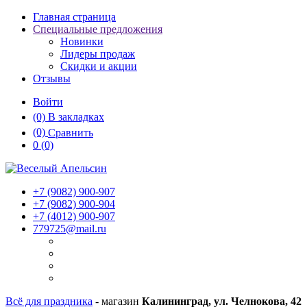
Главная страница
Специальные предложения
Новинки
Лидеры продаж
Скидки и акции
Отзывы
Войти
(0)
В закладках
(0)
Сравнить
0
(0)
+7 (9082)
900-907
+7 (9082)
900-904
+7 (4012)
900-907
779725@mail.ru
Всё для праздника
- магазин
Калининград, ул. Челнокова, 42