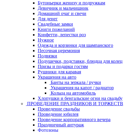
Бутоньерки жениху и подружкам
Девичник и мальчишник
Домашний очаг и свечи
Для денег
Свадебные замки
Книги пожеланий
Конфетти, лепестки роз
Нужное
Одежда и корзинки для шампанского
Песочная церемония
Подвязки
Подушечки, подставки, блюдца для колец
Призы и подарки гостям
Рушники для каравая
Украшения на авто
Банты на зеркала / ручки
Украшения на капот / радиатор
Кольца на автомобиль
Хлопушки и бенгальские огни на свадьбу
ПРОВЕДЕНИЕ ПРАЗДНИКОВ И ТОРЖЕСТВ
Проведение свадьбы
Проведение юбилея
Проведение корпоративного вечера
Праздничный антураж
Фотозоны