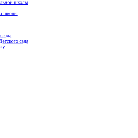
альной школы
ой школы
 сада
етского сада
алу