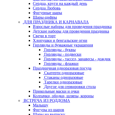
Сердца, круги на каждый день
Сердца Любовь
Фигурные шары
Шары-цифры
ДЛЯ ПРАЗДНИКА И КАРНАВАЛА
Взрослые наборы для проведения праздника
Детские наборы для проведения праздника
Свечи в торт
Хлопушки и бенгальские огни
Гирлянды и бумажные украшения
Гирлянды - буквы
Гирлянды - подвески
Гирлянды - тассел, занавесы - дождик
Гирлянды - флажки
Праздничная одноразовая посуда
Скатерти одноразовые
Стаканы одноразовые
Тарелки одноразовые
Другое для сервировки стола
Прикольные маски и очки
Колпачки, ободки, шляпы, короны
ВСТРЕЧА ИЗ РОДДОМА
Малышу
Фигуры из шаров
Шары на выписку