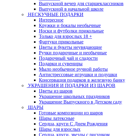
Выпускной вечер для старшеклассников
Выпускной в начальной школе
НЕСКУЧНЫЕ ПОДАРКИ
Интересное
Кружки и бокалы необычные
Носки и футболки прикольные
Только для взрослых 18 +
Фартуки прикольные
Цветы и букеты неувядающие
Ручки подарочные и необычные
Подарочный чай и сладости
Подарки и сувениры
Мыло необычное ручной работы
Антистрессовые игрушки и подушки
Консервация подарков в железную банку
УКРАШЕНИЯ И ПОДАРКИ ИЗ ШАРОВ
Цветы из шаров
Украшение школьных праздников
Украшение Выпускного в Детском саду
ШАРЫ
Готовые композиции из шаров
Шары латексные
Сердца, круги С Днем Рождения
Шары для взрослых
Сердца, круги, звезды с рисунком