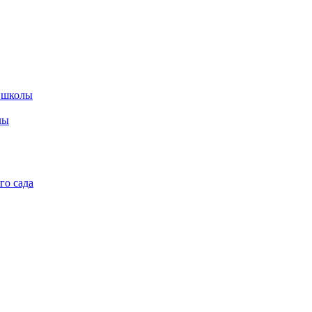
 школы
лы
го сада